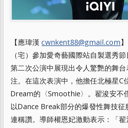
【應瑋漢
cwnkent88@gmail.com
】
（宅）參加愛奇藝國際站自製選秀節
第二次公演中展現出令人驚艷的舞台
注。在這次表演中，他擔任北極星C位
Dream的〈Smoothie〉。翟浚
以Dance Break部分的爆發性舞
連稱讚。導師權恩妃激動表示：「翟