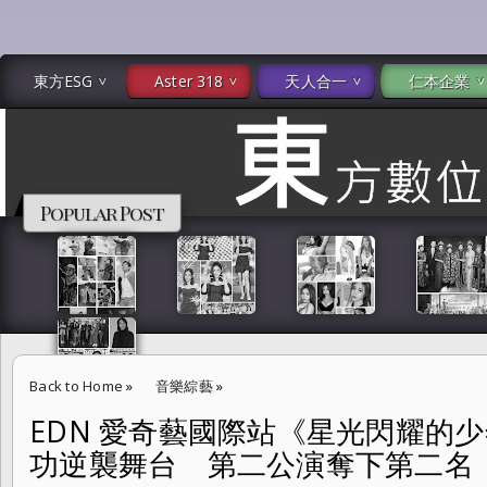
東方ESG
Aster 318
天人合一
仁本企業
Popular Post
Back to Home
»
音樂綜藝
»
EDN 愛奇藝國際站《星光閃耀的
EDN 愛奇藝國際站《星光閃耀的少年》翟浚安失眠苦練成功逆襲舞台 
功逆襲舞台 第二公演奪下第二名