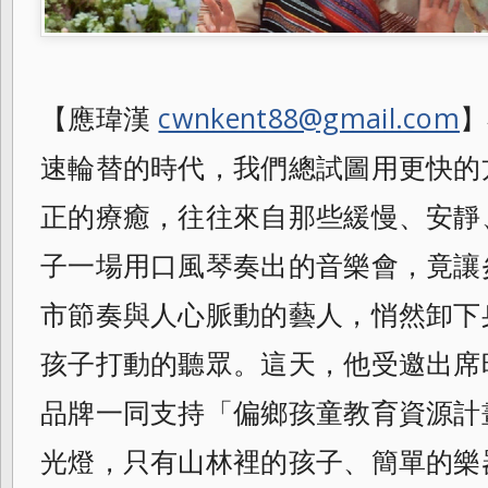
【應瑋漢
cwnkent88@gmail.com
】
速輪替的時代，我們總試圖用更快的
正的療癒，往往來自那些緩慢、安靜
子一場用口風琴奏出的音樂會，竟讓
市節奏與人心脈動的藝人，悄然卸下
孩子打動的聽眾。這天，他受邀出席
品牌一同支持「偏鄉孩童教育資源計
光燈，只有山林裡的孩子、簡單的樂