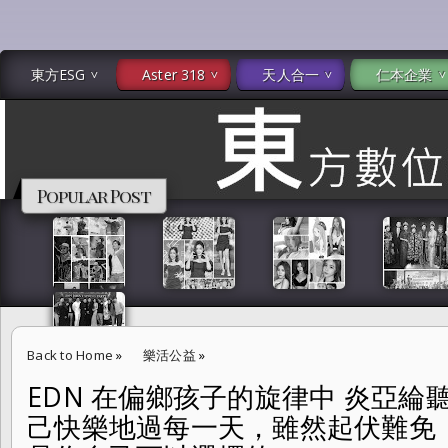
東方ESG
Aster 318
天人合一
仁本企業
Popular Post
Back to Home
»
樂活公益
»
EDN 在偏鄉孩子的旋律中 炎亞
EDN 在偏鄉孩子的旋律中 炎亞綸聽見了純粹：「盡量讓自己快樂地過
己快樂地過每一天，雖然起伏難免
些快樂，是你自己可以選擇的。」