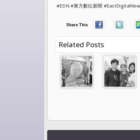
#EDN #東方數位新聞 #EastDigitalNew
Share This
Related Posts