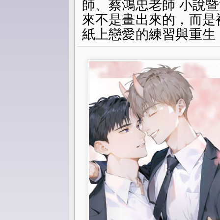
師、蔡鴻忠老師 小說
一滴地推遠。 」紙上戀愛的練習與重生
來不是畫出來的，而是
紙上戀愛的練習與重生