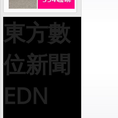
東方數
位新聞
EDN