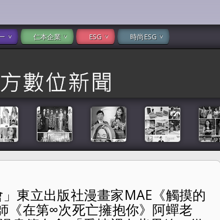
一
仁本企業
ESG
時尚ESG
覽會」東立出版社漫畫家MAE《觸摸的
MAE《觸摸的練習契約》、草子信老師《在第∞次死亡擁抱你》
師《在第∞次死亡擁抱你》阿蟬老
愛情裡有些界線，從來不是畫出來的，而是被生活與創傷一點