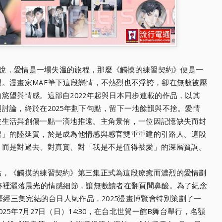
說，愛情是一場失溫的旅程，那麼《觸摸的練習契約》便是一
。漫畫家MAE筆下這段戀情，不熱烈也不浮誇，卻在無數被壓
慾望與情感。這部自2022年起與日本同步連載的作品，以其
討論，終於在2025年劃下句點，留下一地餘韻與不捨。愛情
被生活與創傷一點一滴地推遠。主角景侑，一位因記憶缺失而封
習」的陸延賀，於是成為他情感與感官雙重重建的引路人。這段
，而是對過去、對真實、對「我是不是值得被愛」的深層質詢。
點，《觸摸的練習契約》第三集正式為這段療癒而濃烈的愛情劃
杯裡灑落晨光的情感細節，讓無數讀者在翻頁間鼻酸。為了紀念
歷經三集完結的台日人氣作品，2025漫畫博覽會特別策劃了一
5年7月27日（日）14:30，在台北世貿一館B舞台舉行，名額