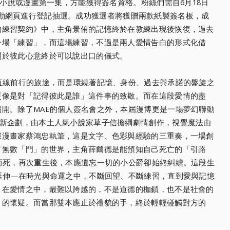
有小說或漫畫第一集，方能獲得簽名資格。粉絲們需自6月18日
立漫博活動網頁進行登記抽選。成功獲選者將獲贈兩款紙製簽名板，成
的練習契約》中，主角景侑的記憶終於在教練出現後恢復，過去
一場「練習」，而這場練習，不過是兩人愛情告白的形式化借
關於彼此心意終於可以說出口的儀式。
直線前行的旅途，而是環繞著記憶、身份、過去與承諾的盤旋之
更像是對「記得彼此是誰」這件事的致敬。而在這段愛情的盡
開。除了MAE的個人簽名會之外，本屆漫博更是一場夢幻聯動
全新企劃，由本土人氣小說家草子信擔綱劇情創作，視覺魔法由
深漫畫家蔡鴻忠執筆，這是文字、色彩與經驗的三重奏，一場創
有無數「門」的世界，主角薛爾德是能預知自己死亡的「引路
而死，再次重生後，本應遺忘一切的小公爵卻始終糾纏。這段生
延伸—在時光與命運之中，不斷回望、不斷練習，直到愛與記憶
，在愛情之中，最難以跨越的，不是道德的枷鎖，也不是社會的
」的懷疑。而當那雙本應止於禮貌的手，終於輕輕碰觸對方的