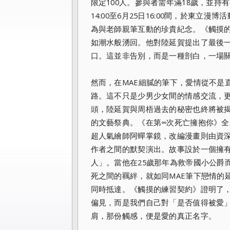
限定100人。參與者需年滿18歲，並持
14:00至6月25日16:00間，於東
為與老師親筆互動的珍貴紀念。《觸摸
如潮水般湧回。他對陸延賀提出了最後
口。這並非告別，而是一種剖白，一場
然而，在MAE細膩的筆下，愛情從不是
路。這不只是少男少女間的情感交流，
頭，陸延賀與周梧過去的秘密也終將被揭
的文藝祭典。《在第∞次死亡擁抱你》
超人氣繪師阿蟬掌鏡，改編漫畫則由資
作者之間的默契演出。故事設於一個擁
人」。當他在25歲那年為救帝國小公爵
死之間的羈絆，就如同MAE筆下戀情的
同時抵達。《觸摸的練習契約》證明了
偏見，而是我們自己對「是否值得被愛
肩，那份觸感，便是愛的真正名字。