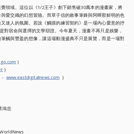
覺領域。這位以《1/2王子》創下銷售破30萬本的漫畫家，將
命與愛交織的幻想冒險。而草子信的敘事筆鋒與阿蟬那鮮明的色
險又迷人的氛圍。若說《觸摸的練習契約》是一場內心愛意的抒
便是對宿命與選擇的文學辯證。今年夏天，漫畫不再只是娛樂，
的筆觸與豐盈的想像，讓這場動漫盛典不只是展覽，而是一場對
ngo.com
)
et
)
s -
www.eastdigitalnews.com
)
蔡鴻忠
WorldNews