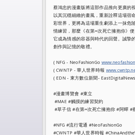
蔡鴻忠的漫畫版將這部作品推向更廣的視
以其沉穩細緻的畫風，重新詮釋這場宿
彩世界，更將為這場重生劇添上一抹危
情練習，那麼《在第∞次死亡擁抱你》
它成為情感的容器與時代的回聲。誠摯
創作與記憶的敬禮。
( NFG - NeoFashionGo
www.neofashio
( CWNTP - 華人世界時報
www.cwntp.n
( EDN - 東方數位新聞- EastDigitalNew
#漫畫博覽會 #東立
#MAE #觸摸的練習契約
#草子信 #在第∞次死亡擁抱你 #阿蟬 #
#NFG #流行電通 #NeoFashionGo
#CWNTP #華人世界時報 #ChinaAndthe