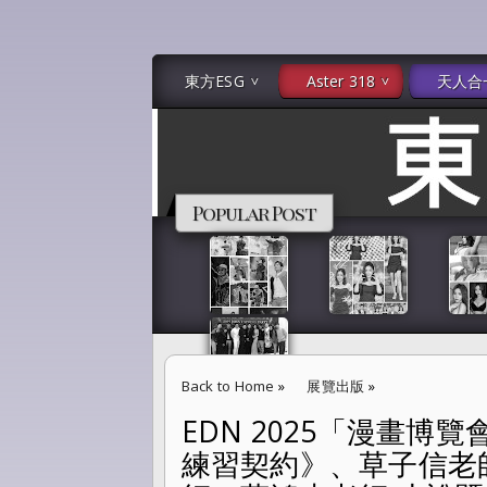
東方ESG
Aster 318
天人合
Popular Post
Back to Home
»
展覽出版
»
EDN 2025「漫畫博
EDN 2025「漫畫博覽會」東立出版社漫畫家
練習契約》、草子信老
阿蟬老師、蔡鴻忠老師 小說暨漫畫簽名會 「