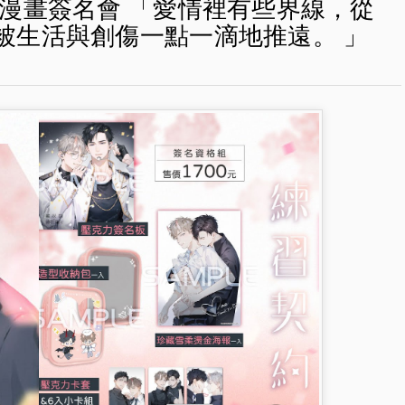
暨漫畫簽名會 「愛情裡有些界線，從
被生活與創傷一點一滴地推遠。 」