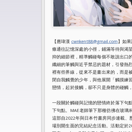
【應瑋漢
cwnkent88@gmail.com
】如果
條通往記憶深處的小徑，鋪滿等待與渴望
抑的細節裡，精準觸碰每個不敢說出口的
纖細的筆觸與近乎禁忌的題材，引發熱烈
裡有些界線，從來不是畫出來的，而是
閉自我觸覺的少年，與他展開「觸摸練
戀情，起於接觸，卻不只是身體的碰觸
一段關於觸碰與記憶的戀情終於落下句
下句點。MAE老師筆下那種彷彿在玻璃
這部自2022年與日本竹書房同步連載、
場別開生面的完結紀念活動。活動定於202