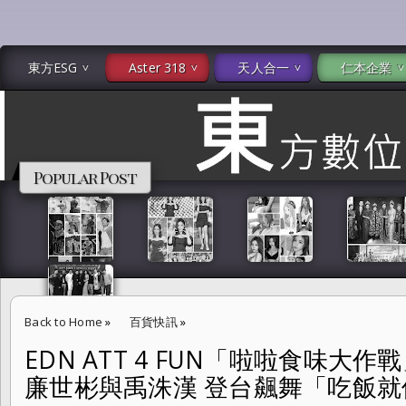
東方ESG
Aster 318
天人合一
仁本企業
Popular Post
Back to Home
»
百貨快訊
»
EDN ATT 4 FUN「啦啦食味
EDN ATT 4 FUN「啦啦食味大作戰」韓星三本柱河智媛、廉世彬與禹
廉世彬與禹洙漢 登台飆舞「吃飯就