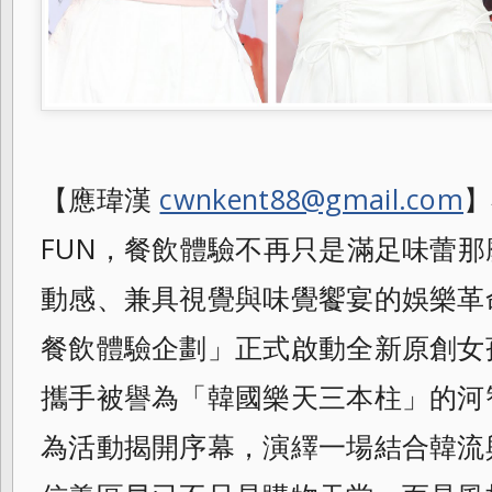
【應瑋漢
cwnkent88@gmail.com
】
FUN，餐飲體驗不再只是滿足味蕾
動感、兼具視覺與味覺饗宴的娛樂革命。
餐飲體驗企劃」正式啟動全新原創女孩團體
攜手被譽為「韓國樂天三本柱」的河
為活動揭開序幕，演繹一場結合韓流