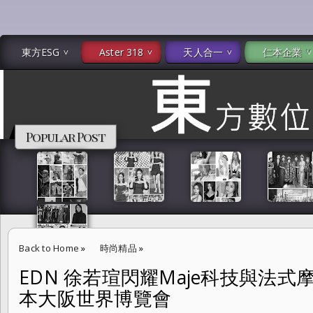
東方ESG
Aster 318
天人合一
仁本企業
Popular Post
Back to Home
»
時尚精品
»
EDN 徐若瑄閃耀Maje科技與法式摩
EDN 徐若瑄閃耀Maje科技與法式摩登時尚 前進2025年 日本大阪世界
本大阪世界博覽會