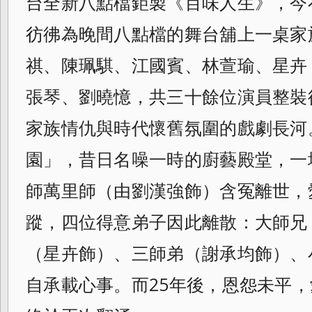
台全新八點檔鉅製《百味人生》，今
彷彿為晚間八點檔的舞台舖上一桌家
祺、陳珮騏、江國賓、林萱瑜、星卉
張琴、劉曉憶，共三十餘位演員整裝
家族情仇與時代懷舊氛圍的戲劇長河
園」，昔日名噪一時的廚藝殿堂，一
師萬里師（由劉漢強飾）含冤離世，
蹤，四位得意弟子因此離散：大師兄
（星卉飾）、三師弟（謝承均飾）、
自承載心事。而25年後，恩怨未平