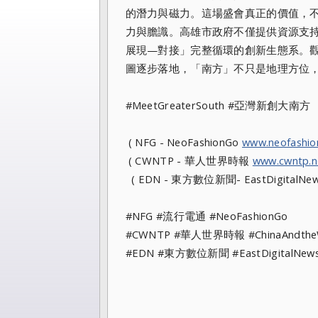
的潛力與磁力。這場盛會真正的價值，
力與膽識。高雄市政府不僅提供資源支持
展現—對接」完整循環的創新生態系。
圖逐步落地，「南方」不只是地理方位
#MeetGreaterSouth #亞灣新創大南方
( NFG - NeoFashionGo
www.neofashi
( CWNTP - 華人世界時報
www.cwntp.n
( EDN - 東方數位新聞- EastDigitalNe
#NFG #流行電通 #NeoFashionGo
#CWNTP #華人世界時報 #ChinaAndt
#EDN #東方數位新聞 #EastDigitalN