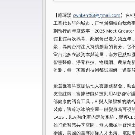
【應瑋漢
cwnkent88@gmail.com
】在A
工業代名詞的城市，正悄然翻轉自我敘事
劃執行的年度盛事「2025 Meet Grea
館北館再次揭幕。此展會已走入第五年，
聚，為南台灣注入持續創新的養分。它
當台北多在談資本與流量，南方已默默凝
智慧醫療、淨零科技、物聯網、農業創新
監測，每一項新創技術都試圖解一道關
聚選匯雲科技提供七大雲服務整合，助企
友善註腳；富據智能科技則用AI影像守
部健康的語音工具，AI與人類福祉的結
裝修，讓冷冰冰的空屋一鍵變身為可視的
LABS，以AI強化室內定位系統，榮獲CE
雄打造智慧共享空間，無人機械手臂泡
泰國、美國的團隊則從人才出海、電動車