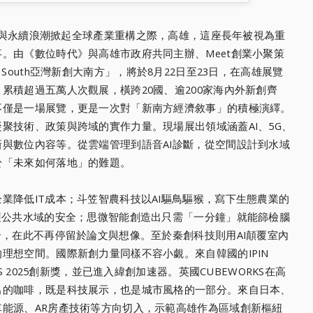
I與永續浪潮掀起全球產業重構之際，高雄，這座長年被視為重
。由《數位時代》與高雄市政府共同主辦、Meet創業小聚策
ter South亞灣新創大南方」，將於8月22日至23日，在高雄展覽
累積超過五萬人次觀展，橫跨20國、逾200家海內外新創齊
不僅是一場展覽，更是一次對「新南方經濟敘事」的積極演繹。
聚技術、政策與跨域的實作力量。現場展出領域涵蓋AI、5G、
與數位內容等。從雲端管理到語音AI診斷，從空間設計到水域
於「未來如何落地」的難題。
業降低IT成本；斗笠智農科技以AI驅鳥驅猴，寫下生態農業的
護公共水域的安全；思微智能創造出只需「一分鐘」就能篩檢腦
合，在此不再停留於論文與想像。至於秦創科技則用AI顛覆室內
理想空間。國際新創力量同樣不容小覷。來自韓國的IPIN
S 2025創新獎，並已進入緯創加速器。英國CUBEWORKS在高
出的咖啡，既是科技展示，也是城市風格的一部分。來自日本、
能源、AR房產技術等方向切入，示範高雄作為區域創新樞紐