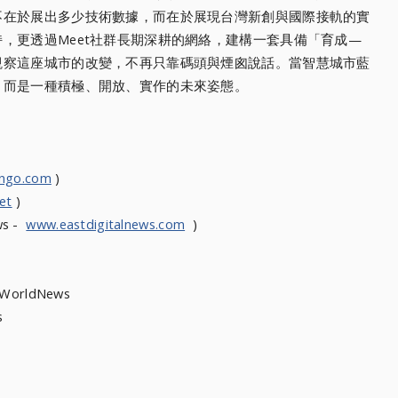
不在於展出多少技術數據，而在於展現台灣新創與國際接軌的實
，更透過Meet社群長期深耕的網絡，建構一套具備「育成—
觀察這座城市的改變，不再只靠碼頭與煙囪說話。當智慧城市藍
，而是一種積極、開放、實作的未來姿態。
ongo.com
)
et
)
ws -
www.eastdigitalnews.com
)
heWorldNews
ews