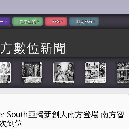
一
仁本企業
ESG
時尚ESG
reater South亞灣新創大南方登場 南方智
新創大南方登場 南方智慧風景線 從AI到淨零一次到位
一次到位