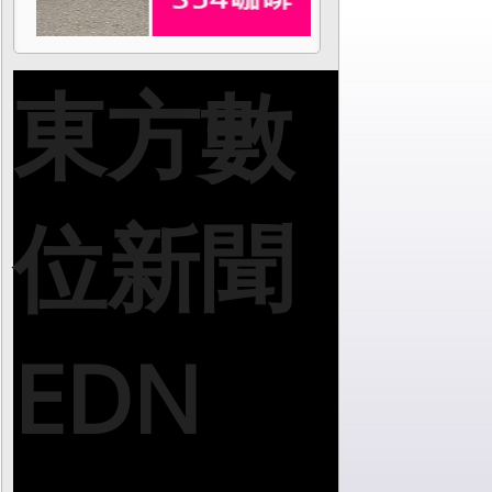
東方數
位新聞
EDN