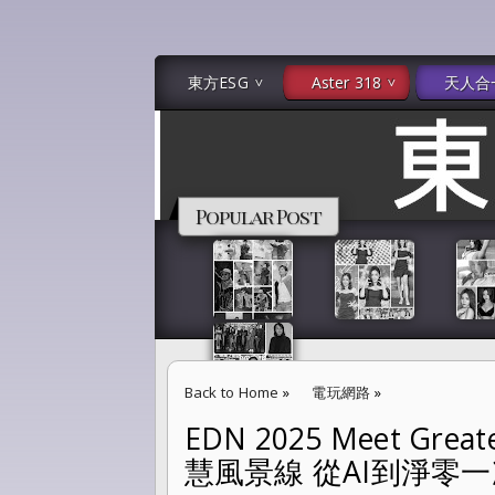
東方ESG
Aster 318
天人合
Popular Post
Back to Home
»
電玩網路
»
EDN 2025 Meet G
EDN 2025 Meet Greater South亞灣
慧風景線 從AI到淨零