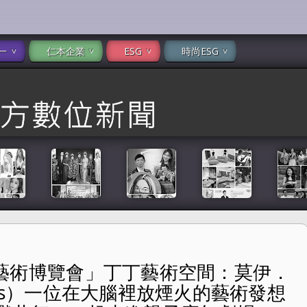
一
仁本企業
ESG
時尚ESG
爾摩沙藝術博覽會」丁丁藝術空間：莫伊．
間：莫伊．亞格斯（Moisés Yagües）一位在大腦裡放煙火
agües）一位在大腦裡放煙火的藝術發想
走進親子魔幻劇場。