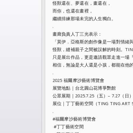
怪獸還在、夢還在，畫還在，
而你，也還在畫裡，
繼續排練那場未完的人生獨白。
.
畫廊負責人丁三光表示：
「莫伊．亞格斯的創作像是一場對情緒
怪獸，縫補親子之間被誤解的時刻。TING
只是展出作品，更是邀請觀眾走進一場
相信，無論是大人還是小孩，都能在他
.
2025 福爾摩沙藝術博覽會
展覽地點｜台北圓山花博爭艷館
公眾展期｜2025.7.25（五）– 7.27（日）11:
展位｜丁丁藝術空間（TING TING ART 
.
#福爾摩沙藝術博覽會
#丁丁藝術空間