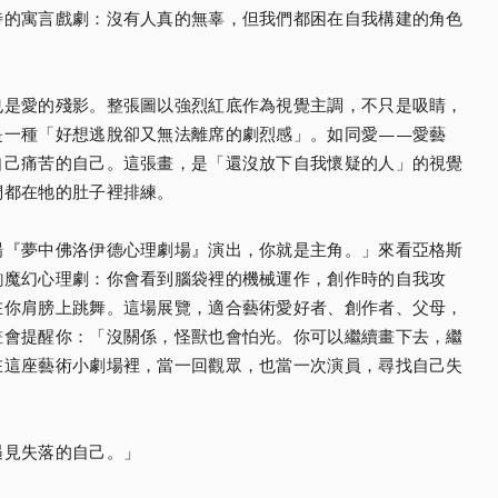
特的寓言戲劇：沒有人真的無辜，但我們都困在自我構建的角色
也是愛的殘影。整張圖以強烈紅底作為視覺主調，不只是吸睛，
是一種「好想逃脫卻又無法離席的劇烈感」。如同愛——愛藝
自己痛苦的自己。這張畫，是「還沒放下自我懷疑的人」的視覺
們都在牠的肚子裡排練。
場『夢中佛洛伊德心理劇場』演出，你就是主角。」來看亞格斯
齣魔幻心理劇：你會看到腦袋裡的機械運作，創作時的自我攻
在你肩膀上跳舞。這場展覽，適合藝術愛好者、創作者、父母，
畫會提醒你：「沒關係，怪獸也會怕光。你可以繼續畫下去，繼
在這座藝術小劇場裡，當一回觀眾，也當一次演員，尋找自己失
遇見失落的自己。」