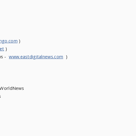
ongo.com
)
et
)
ws -
www.eastdigitalnews.com
)
heWorldNews
News