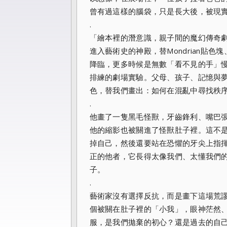
曾有過這樣的腦袋，只是長大後，被現
.
「繪本裡的潛意識，親子間的魔幻傳奇劇場。
進入藝術史的神殿，替Mondrian貼色
降臨，更多時候是無數「看不見的手」
排練的劇場實驗。父母、孩子、記憶與
色，替我們畫出：如何在混亂中尋找秩
.
他畫了一隻黑毛怪獸，牙齒鋒利、嘴巴
他的縮影也被關進了怪獸肚子裡。這不
掉自己，然後還要站在恐懼的牙尖上指
正的他者，它長得太像我們、太懂我們
子。
.
藝術家沒有選擇反抗，而是畫下這場荒
個被關在肚子裡的「小我」，眼神茫然
服，是我們拋棄的初心？還是過去的自