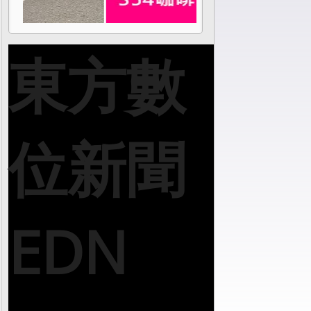
東方數
位新聞
EDN