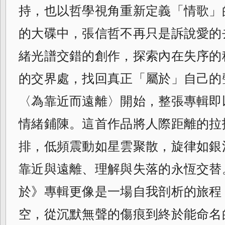
持，也以哲學視角重新定義「情歌」
的大碟中，張信哲不再只是訴說愛的
緒光譜交錯的創作，探索內在失序的
的交界處，找回真正「屬於」自己的
〈為靠近而遠離〉開始，整張專輯即
情緒鋪陳。這首作品將人際距離的拉
排，低頻震動如星雲聚散，旋律如銀
靠近與遠離、理解與失落的永恆交替
於》專輯更像是一場自我剖析的旅程
空，從沉默無聲的傷痕到終於能命名