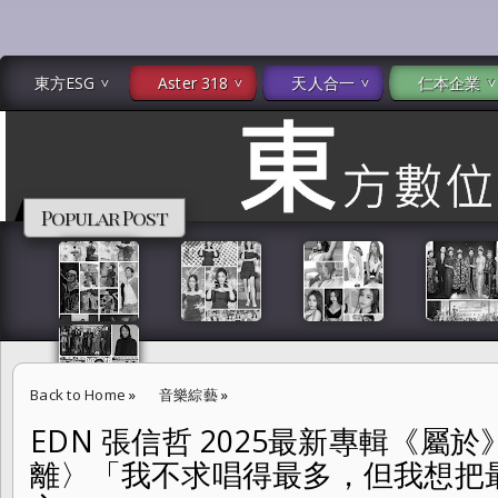
東方ESG
Aster 318
天人合一
仁本企業
Popular Post
Back to Home
»
音樂綜藝
»
EDN 張信哲 2025最新專輯《屬
EDN 張信哲 2025最新專輯《屬於》 首波主打〈為靠近而遠離〉「
離〉「我不求唱得最多，但我想把
到每個地方。」