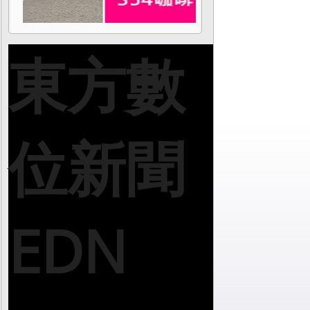
東方數
位新聞
EDN