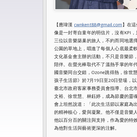
【應瑋漢
cwnkent88@gmail.com
】在這
像是一封寄自童年的明信片，沒有KPI
三位以音樂築巢的旅人，不約而同地選
公園的草地上，唱進了每個人心底最柔
文化基金會主辦的活動，不只是音樂節
陪伴。在螢光棒取代不了溫熱手掌的年
國音樂同台交錯，Ozone跳得熱，徐
孩子生活節》於7月19日至20日登場
臺北市政府客家事務委員會指導、台北
文裕、徐世慧、林鈺婷，成為節慶的靈
會上坦然說道：「此次生活節以家庭為
的精神核心，愛與凝聚。他不僅是音樂
他以百分百的關注與支持，作為愛的特
為他對生活與藝術更深的注解。