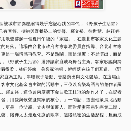
個被城市節奏壓縮得幾乎忘記心跳的年代，《野孩子生活節》
，只有音符、擁抱與野餐墊上的笑聲。羅文裕、徐世慧、林鈺婷
擇用歌聲撐起一個夏日午後的「家屋」，在臺北市客家文化主題
軟的角落。這場由台北市政府客家事務委員會指導、台北市客家
，更是一場情感再教育。不是熱鬧，而是溫度；不是演出，而是
代，《野孩子生活節》選擇讓家庭成為舞台主角。客家歌謠與跨
世慧唱得柔，林鈺婷像一朵客家油桐，輕輕落在孩子們耳邊。《野
，以家庭為主軸，串聯親子活動、音樂演出與文化體驗。在這場由
市客家文化基金會主辦的活動中，三位以音樂為語言的創作者羅
魂。羅文裕，這位曾兩度摘下金曲歌王桂冠的創作才子，在記者
出發，用愛與歌聲凝聚家的核心。」一句話，道盡他策展此活動
人，更是一位父親、丈夫與策展人。面對愛妻罹患乳癌第二期，
效藥，陪伴太太走過化療的艱辛。這段私密的生活歷程，反而成