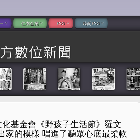
一
仁本企業
ESG
時尚ESG
客家文化基金會《野孩子生活節》羅文
活節》羅文裕、徐世慧、林鈺婷唱出家的模樣 唱進了聽眾心底
出家的模樣 唱進了聽眾心底最柔軟