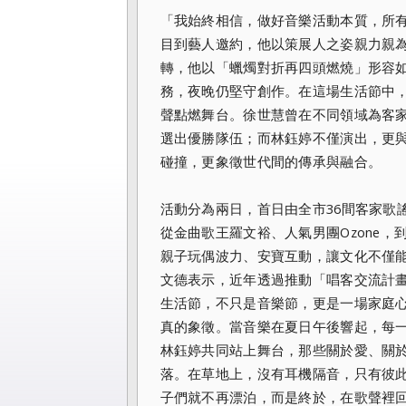
「我始終相信，做好音樂活動本質，所
目到藝人邀約，他以策展人之姿親力親
轉，他以「蠟燭對折再四頭燃燒」形容
務，夜晚仍堅守創作。在這場生活節中
聲點燃舞台。徐世慧曾在不同領域為客
選出優勝隊伍；而林鈺婷不僅演出，更
碰撞，更象徵世代間的傳承與融合。
活動分為兩日，首日由全市36間客家歌
從金曲歌王羅文裕、人氣男團Ozone，到美
親子玩偶波力、安寶互動，讓文化不僅
文德表示，近年透過推動「唱客交流計
生活節，不只是音樂節，更是一場家庭
真的象徵。當音樂在夏日午後響起，每
林鈺婷共同站上舞台，那些關於愛、關
落。在草地上，沒有耳機隔音，只有彼
子們就不再漂泊，而是終於，在歌聲裡