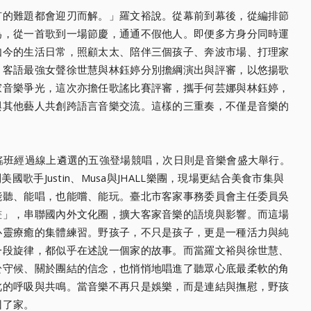
有的難題都會迎刃而解。」羅文裕說。從幕前到幕後，從編排節
為，從一首歌到一場節慶，通通不假他人。即便多方身分同時運
如今的生活日常，照顧太太、陪伴三個孩子、奔波市場、打理家
，客語最強女聲徐世慧與林鈺婷分別擔綱演出與評審，以悠揚歌
家音樂爭光，這次亦擔任歌謠比賽評審，攜手何芸娜與林鈺婷，
與其他藝人共創跨語言音樂交流。這樣的三重奏，不僅是音樂的
謠班經過線上遴選的五強登場競唱，次日則是音樂會盛大舉行。
國歌手Justin、Musa與JHALL樂團，現場更結合美食市集與
能聽、能唱，也能嚐、能玩。臺北市客家事務委員會主任委員吳
畫」，串聯國內外文化圈，擴大客家音樂的語境與影響。而這場
心靈療癒的集體練習。野孩子，不只是孩子，更是一種活力與純
一段旋律，都似乎在述說一個家的故事。而當羅文裕與徐世慧、
於守候、關於團結的信念，也悄悄地唱進了聽眾心底最柔軟的角
此的呼吸與共鳴。當音樂不再只是娛樂，而是連結與撫慰，野孩
回了家。