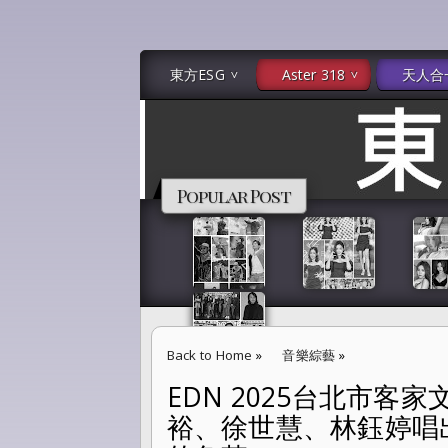
東方ESG
Aster 318
天人合
Popular Post
Back to Home
»
音樂綜藝
»
EDN 2025台北市
EDN 2025台北市客家文化基金會《野孩子生
裕、徐世慧、林鈺婷唱
最柔軟的角落