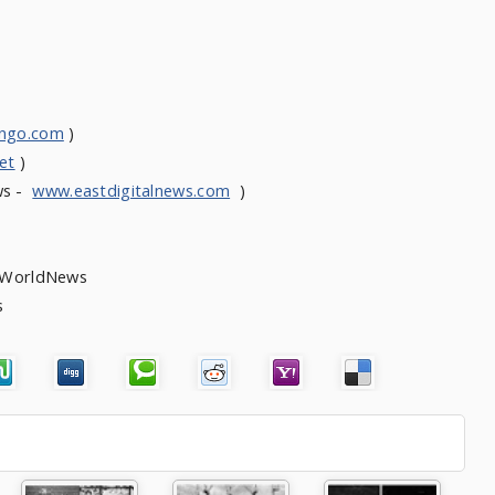
ongo.com
)
et
)
ws -
www.eastdigitalnews.com
)
heWorldNews
s