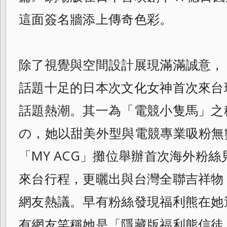
這面簽名牆添上傳奇色彩。
除了視覺與空間設計展現滿滿誠意，「
話題十足的日本次文化女神首次來台
話題熱潮。其一為「電競小隻馬」之
の，她以甜美外型與電競專業吸粉無數
「MY ACG」攤位舉辦首次海外粉絲
來台行程，更曬出與台灣全聯吉祥物
網友熱議。早有粉絲發現福利熊在她
有網友笑稱她是「隱藏版福利熊信徒