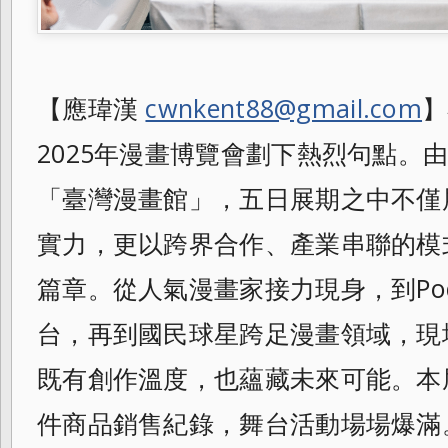
【應瑋漢
cwnkent88@gmail.com
】
2025年漫畫博覽會劃下熱烈句點。
「臺灣漫畫館」，五日展期之中不僅
實力，更以跨界合作、產業串聯的模
篇章。從人氣漫畫家接力現身，到Pod
台，再到國民球星跨足漫畫領域，現
既有創作溫度，也蘊藏未來可能。本屆
件商品銷售紀錄，舞台活動場場爆滿。