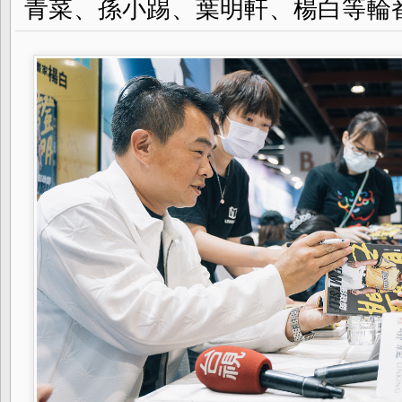
青菜、孫小踢、葉明軒、楊白等輪番