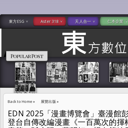
東方ESG
Aster 318
天人合一
仁本企業
Popular Post
Back to Home
»
展覽出版
»
EDN 2025「漫畫博覽會」臺漫
EDN 2025「漫畫博覽會」臺漫館彭政閔與漫畫家楊白壓軸登台自傳改編
登台自傳改編漫畫《一百萬次的揮棒
花宥、每日青菜、孫小踢、葉明軒、楊白等輪番登場 燃起原創IP新時代