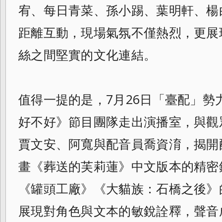
宥、每日青菜、孫小踢、葉明軒、楊
距離互動，現場氣氛不僅熱烈，更展
絲之間堅實的文化連結。
值得一提的是，7月26日「臺配」勢
好不好》節目團隊走出演播室，與觀
賈文安、阿寬與配音員喬資淯，揭開
畫《葬送的芙莉蓮》中文版本的精密
《罐頭工廠》《大貓族：石橋之後》
展現對角色與文本的敏銳詮釋，聲音