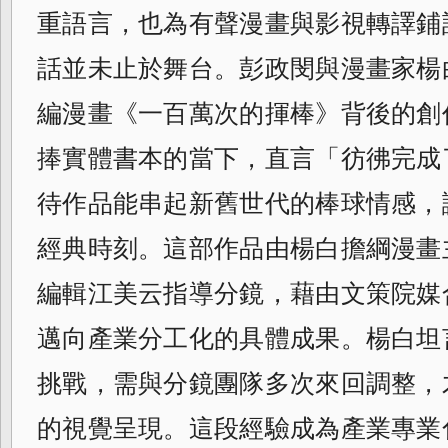
重語言，也為有聲漫畫與影視轉譯鋪
話並未止於舞台。彭政閔與漫畫家楊
編漫畫《一百萬次的揮棒》背後的創
捧實體書本的當下，直言「彷彿完成
待作品能串起新舊世代的棒球情感，
經典時刻。這部作品由楊白擔綱漫畫
編輯江美云指導分鏡，藉由文策院媒
邁向產業分工化的具體成果。楊白坦
挑戰，需與分鏡團隊多次來回調整，
的視覺呈現。這段經驗成為產業專業