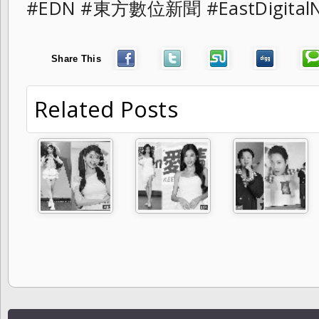
#EDN #東方數位新聞 #EastDigita
Share This
Related Posts