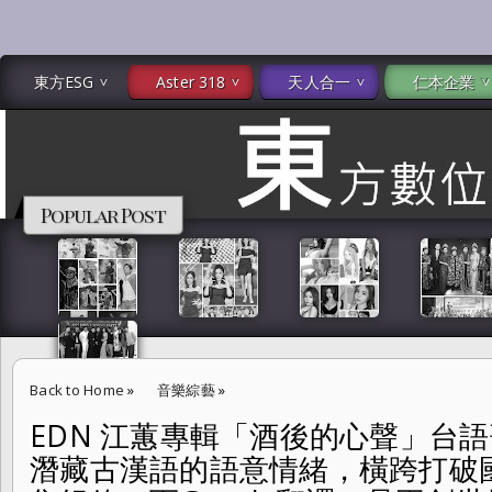
東方ESG
Aster 318
天人合一
仁本企業
Popular Post
Back to Home
»
音樂綜藝
»
EDN 江蕙專輯「酒後的心聲」台
EDN 江蕙專輯「酒後的心聲」台語歌曲引出，台灣人心中潛藏古漢語
潛藏古漢語的語意情緒，橫跨打破
造百萬銷售紀錄。而Google翻譯，是再創世界文化連結的另一個開始。