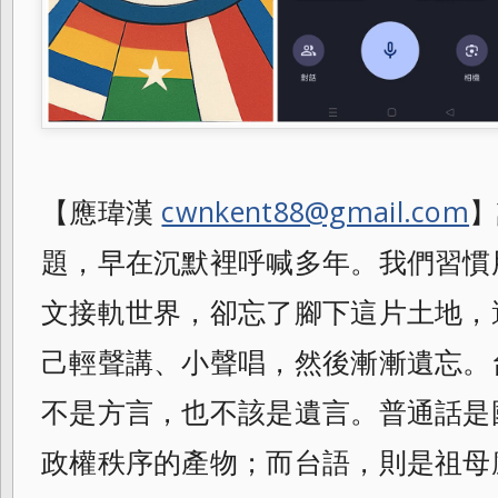
【應瑋漢
cwnkent88@gmail.com
】
題，早在沉默裡呼喊多年。我們習慣
文接軌世界，卻忘了腳下這片土地，
己輕聲講、小聲唱，然後漸漸遺忘。
不是方言，也不該是遺言。普通話是
政權秩序的產物；而台語，則是祖母