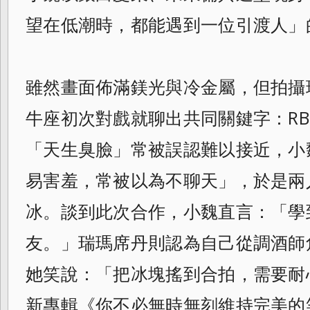
望在低潮時，都能遇到一位引渡人」
雖然畫面佈滿鎂光與冷金屬，但拍攝
牛座初次對戲就聊出共同關鍵字：RB
「天生臭臉」常被誤認難以接近，小
易害羞，常被以為不聊天」，於是兩
冰。談到此次合作，小魏直言：「學
友。」瑞瑪席丹則認為自己從調酒師
她笑說：「把冰塊搖到合拍，需要耐
新專輯《你不必無時無刻維持完美的