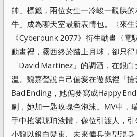
帥」標籤，兩位女生一冷峻一靦腆的
牛」成為聊天室最新表情包。〈來生
《Cyberpunk 2077》衍生動畫
動畫裡，露西終於踏上月球，卻只得
「David Martinez」的調酒，
溫。魏嘉瑩說自己偏愛在遊戲裡「撿
Bad Ending，她偏要寫成Happy 
劇，她加一匙玫瑰色泡沫。MV中，
手中搖盪琥珀液體，像位引渡人，引
小魏以銀白髮束、未來傭兵造型現身