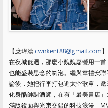
【應瑋漢
cwnkent88@gmail.com
】
在夜城低迴，那麼小魏魏嘉瑩用一首
也能盛裝思念的氣泡。繼與韋禮安聯
論後，她把行李打包進太空歌單，邀
化身酷帥調酒師，在有「最美書店」
滿版鏡面與光束交錯的科技浪漫。M