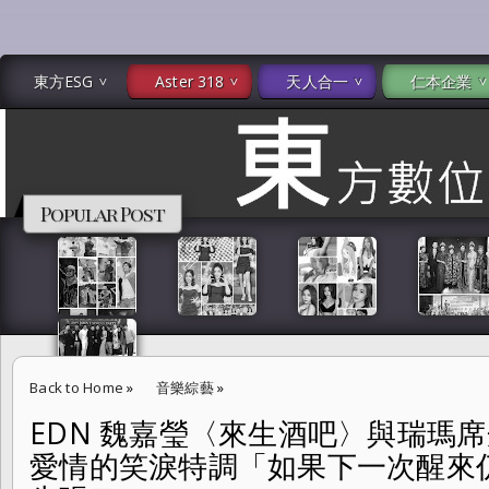
東方ESG
Aster 318
天人合一
仁本企業
Popular Post
Back to Home
»
音樂綜藝
»
EDN 魏嘉瑩〈來生酒吧〉與瑞瑪
EDN 魏嘉瑩〈來生酒吧〉與瑞瑪席丹酷帥調酒師 飲下科幻愛情的笑淚
愛情的笑淚特調「如果下一次醒來
調酒替我先張口。」