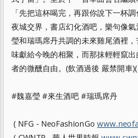
「先把這杯喝完，再跟你說下一杯調
夜城交界，書店幻化酒吧，樂句像氣
瑩和瑞瑪席丹共調的未來雞尾酒裡，
味獻給今晚的相聚，而那抹輕輕竄出
者的微醺自由。(飲酒過後 嚴禁開車)(
#魏嘉瑩 #來生酒吧 #瑞瑪席丹
( NFG - NeoFashionGo
www.neofa
( CWNTP - 華人世界時報
www.cwnt