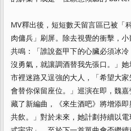
MV釋出後，短短數天留言區已被「
肉傭兵」刷屏。除去視覺的衝擊，小
共鳴：「誰說盔甲下的心臟必須冰冷
沒勇氣，就讓調酒替我先張口。」她
市裡迷路又逞強的大人，「希望大家
會替你保留座位。」巡演在即，魏嘉
藏了新編曲，《來生酒吧》將增添即
共飲。」對於未來，她計劃持續以電
式宇宙」。至於下一首單曲會否繼續