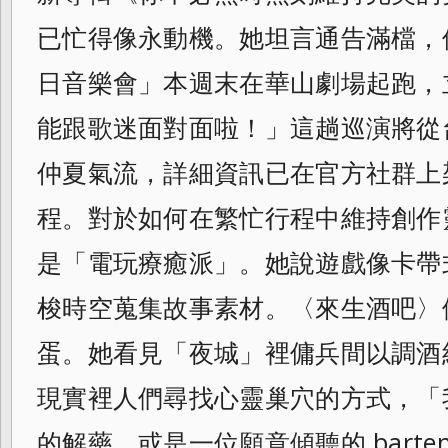
已忙得像永動機。她坦言通告滿檔，
日音樂會」本週末在華山劇場起跑，
能跟歌迷面對面啦！」這趟巡演將從
仲夏氣流，詳細資訊已在官方社群上
程。對於如何在繁忙行程中維持創作
是「電玩療癒派」。她說遊戲像卡帶
梭時空蒐集故事素材。〈來生酒吧〉
蛋。她看見「夜城」裡傭兵間以調酒
現實裡人們尋找心靈巢穴的方式，「
的解藥，或是一位願意傾聽的 barten