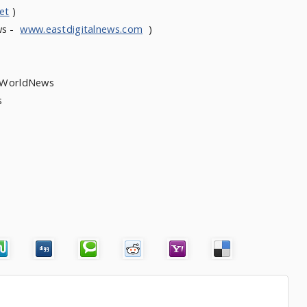
et
)
ws -
www.eastdigitalnews.com
)
heWorldNews
News