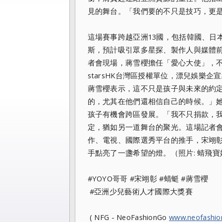
見的舞台。「我們要的不只是技巧，更
這場賽事跨越亞洲13國，包括韓國、日
斯，預計吸引眾多星探、製作人與媒體
者會現場，蔣雪櫻擔任「愛心大使」，
starsHK台灣區授權單位，漂兒娛樂企
蔣雪櫻表示，這不只是孩子與未來的約
的，尤其在他們還相信自己的時候。」
孩子有機會跨區發展。「我不只捐款，
定，猶如另一道舞台的聚光。這場記者
作、電視、國際選秀平台的推手，宋翊
手點亮了一盞希望的燈。（照片: 蜻飛寶
#YOYO哥哥 #宋翊彰 #蜻蜓 #蔣雪櫻
#亞洲少兒藝術人才國際大獎賽
( NFG - NeoFashionGo
www.neofashi