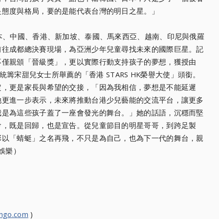
是態度與格局，要的是能代表台灣的明日之星。」
本、中國、香港、新加坡、泰國、馬來西亞、越南、印尼與俄羅
前往成都總決賽現場，為亞洲少年兒童尋找未來的國際巨星。記
不僅親頒「晉級獎」，更以實際行動支持孩子的夢想，獲授由
宣統籌宋甜兒女士所舉薦的「香港 STARS HK榮譽大使」頭銜。
定，更是家長與希望的交接，「因為我相信，夢想是不能延遲
她更進一步表示，未來將推動台港少兒藝能的交流平台，讓更多
我是為這些孩子蓋了一座會發光的舞台。」她的話語，沉穩而堅
會，既是回歸，也是宣告。從兒童節目的明星哥哥，到跨足製
彰以「蜻蜓」之名再飛，不只是為自己，也為下一代的舞台，親
娛樂）
ongo.com
)