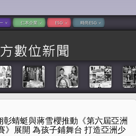
一
仁本企業
ESG
時尚ESG
宋翊彰蜻蜓與蔣雪櫻推動《第六屆亞洲
《第六屆亞洲少兒藝術人才國際大獎賽》展開 為孩子鋪舞台 打
賽》展開 為孩子鋪舞台 打造亞洲少