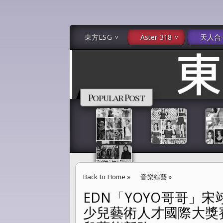
東方ESG
Aster 318
天人合
Popular Post
Back to Home
»
音樂綜藝
»
EDN「YOYO哥哥」
EDN「YOYO哥哥」宋翊彰蜻蜓與蔣雪櫻推動
少兒藝術人才國際大獎
造亞洲少兒藝能新路