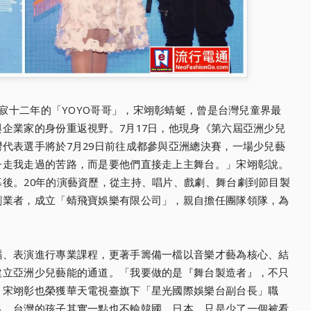
寂十二年的「YOYO哥哥」，宋翊彰蜻蜓，曾是台灣兒童界最
企業家的身份重返視野。7月17日，他現身《第六屆亞洲少兒
代表選手將於7月29日前往成都參與亞洲總決賽，一場少兒藝
子走我走過的苦路，而是要他們直接走上主舞台。」宋翊彰說。
後。20年的演藝資歷，從主持、唱片、戲劇、舞台劇到節目製
創業者，成立「蜻飛寶娛樂有限公司」，親自擔任團隊領隊，為
蹈、表演進行專業課程，更著手籌備一檔以音樂才藝為核心、結
建立亞洲少兒藝能的通道。「我要做的是『舞台製造者』，不只
，宋翊彰也榮獲華天電視臺旗下「星光國際娛樂台副台長」職
出，台灣的孩子其實一點也不輸韓國、日本，只是少了一個被看