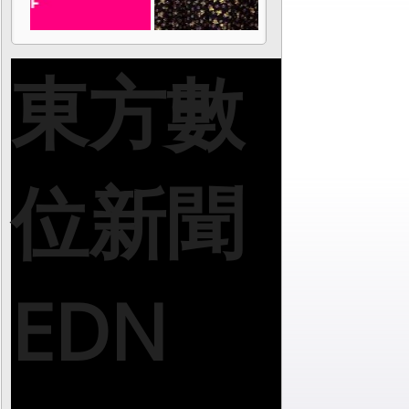
東方數
位新聞
EDN