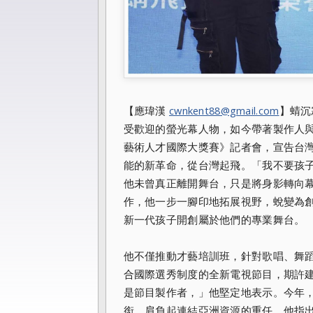
【應瑋漢
cwnkent88@gmail.com
】蜻沉
受歡迎的螢光幕人物，如今帶著製作人與
藝術人才國際大獎賽》記者會，宣告台灣
能的新革命，從台灣起飛。「我不要孩
他未曾真正離開舞台，只是將身影轉向幕
作，他一步一腳印地拓展視野，蛻變為
新一代孩子開創屬於他們的專業舞台。
他不僅推動才藝培訓班，針對歌唱、舞
合國際選秀制度的全新電視節目，期許
是節目製作者，」他堅定地表示。今年
銜，肩負起連結亞洲資源的重任。他指