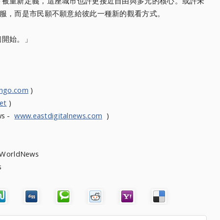
下被重新定義，這座城市也許更接近自由與多元的核心。或許未
衣服，而是市民願不願意給彼此一種新的觀看方式。
個開始。」
ongo.com
)
et
)
ws -
www.eastdigitalnews.com
)
heWorldNews
ews