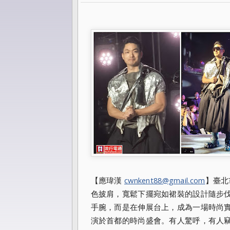
【應瑋漢
cwnkent88@gmail.com
】臺北
色披肩，寬鬆下擺宛如裙裝的設計隨步
手腕，而是在伸展台上，成為一場時尚
演於首都的時尚盛會。有人驚呼，有人