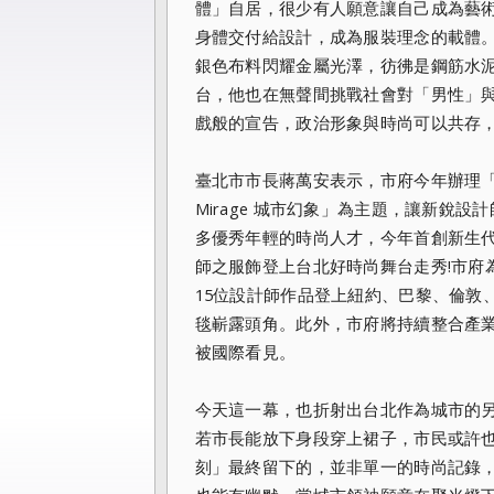
體」自居，很少有人願意讓自己成為藝
身體交付給設計，成為服裝理念的載體
銀色布料閃耀金屬光澤，彷彿是鋼筋水
台，他也在無聲間挑戰社會對「男性」
戲般的宣告，政治形象與時尚可以共存
臺北市市長蔣萬安表示，市府今年辦理「『
Mirage 城市幻象」為主題，讓新銳
多優秀年輕的時尚人才，今年首創新生代
師之服飾登上台北好時尚舞台走秀!市府為
15位設計師作品登上紐約、巴黎、倫敦
毯嶄露頭角。此外，市府將持續整合產
被國際看見。
今天這一幕，也折射出台北作為城市的
若市長能放下身段穿上裙子，市民或許
刻」最終留下的，並非單一的時尚記錄