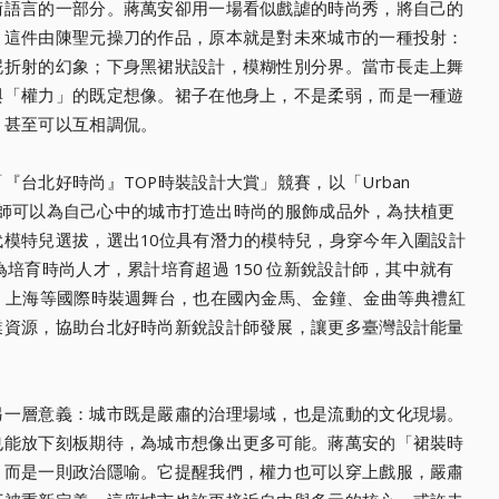
術語言的一部分。蔣萬安卻用一場看似戲謔的時尚秀，將自己的
。這件由陳聖元操刀的作品，原本就是對未來城市的一種投射：
泥折射的幻象；下身黑裙狀設計，模糊性別分界。當市長走上舞
與「權力」的既定想像。裙子在他身上，不是柔弱，而是一種遊
，甚至可以互相調侃。
台北好時尚』TOP時裝設計大賞」競賽，以「Urban
設計師可以為自己心中的城市打造出時尚的服飾成品外，為扶植更
模特兒選拔，選出10位具有潛力的模特兒，身穿今年入圍設計
培育時尚人才，累計培育超過 150 位新銳設計師，其中就有
、上海等國際時裝週舞台，也在國內金馬、金鐘、金曲等典禮紅
業資源，協助台北好時尚新銳設計師發展，讓更多臺灣設計能量
另一層意義：城市既是嚴肅的治理場域，也是流動的文化現場。
也能放下刻板期待，為城市想像出更多可能。蔣萬安的「裙裝時
，而是一則政治隱喻。它提醒我們，權力也可以穿上戲服，嚴肅