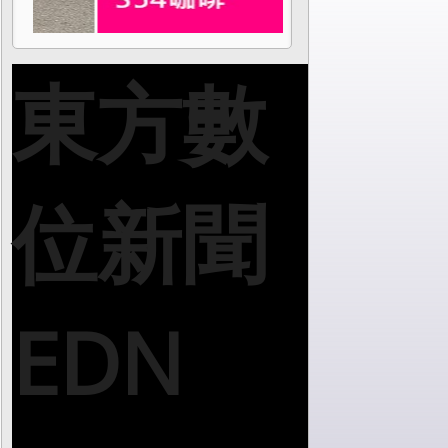
東方數
位新聞
EDN