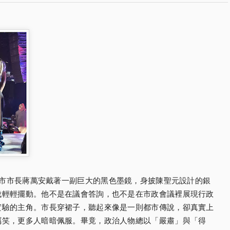
市市長蔣萬安戴著一副巨大的黑色墨鏡，身披陳聖元設計的銀
伐輕輕擺動。他不是在議會答詢，也不是在市政會議裡展現行政
實驗的主角。市長穿裙子，聽起來像是一則都市傳說，卻真實上
竊笑，更多人暗暗佩服。畢竟，政治人物總以「嚴肅」與「得