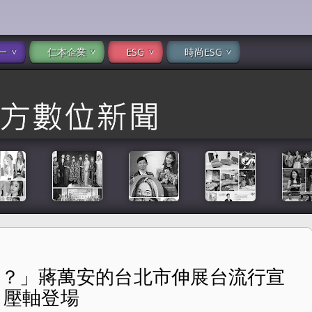
一
仁本企業
ESG
時尚ESG
裙子？」蔣萬安的台北市伸展台流行宣
台流行宣言 2025「台北好時尚」壓軸登場
」壓軸登場