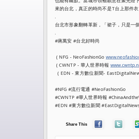
也能有幽默。當城市領袖願意在聚光燈
來的台北，真正的時尚不是T台上那件
.
台北市形象翻轉革新，「裙子，只是一
.
#蔣萬安 #台北好時尚
( NFG - NeoFashionGo
www.neofashi
( CWNTP - 華人世界時報
www.cwntp.n
( EDN - 東方數位新聞- EastDigitalNe
#NFG #流行電通 #NeoFashionGo
#CWNTP #華人世界時報 #ChinaAndt
#EDN #東方數位新聞 #EastDigitalN
Share This