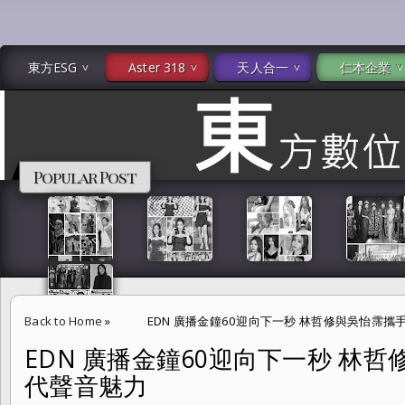
東方ESG
Aster 318
天人合一
仁本企業
Popular Post
Back to Home
»
EDN 廣播金鐘60迎向下一秒 林哲修與吳怡霈
EDN 廣播金鐘60迎向下一秒 林
代聲音魅力