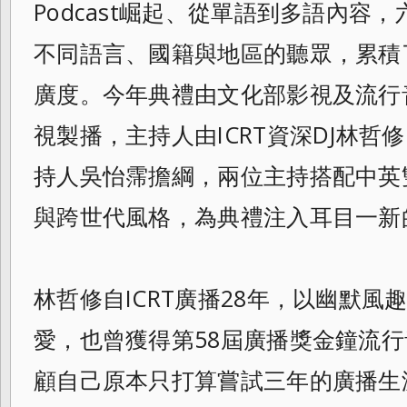
Podcast崛起、從單語到多語內容
不同語言、國籍與地區的聽眾，累積
廣度。今年典禮由文化部影視及流行
視製播，主持人由ICRT資深DJ林哲修（J
持人吳怡霈擔綱，兩位主持搭配中英
與跨世代風格，為典禮注入耳目一新
林哲修自ICRT廣播28年，以幽默
愛，也曾獲得第58屆廣播獎金鐘流
顧自己原本只打算嘗試三年的廣播生