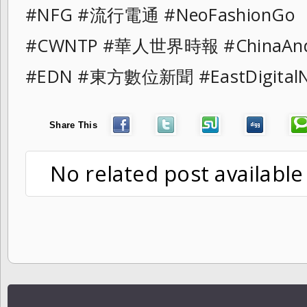
#NFG #流行電通 #NeoFashionG
#CWNTP #華人世界時報 #ChinaAn
#EDN #東方數位新聞 #EastDigita
Share This
No related post available