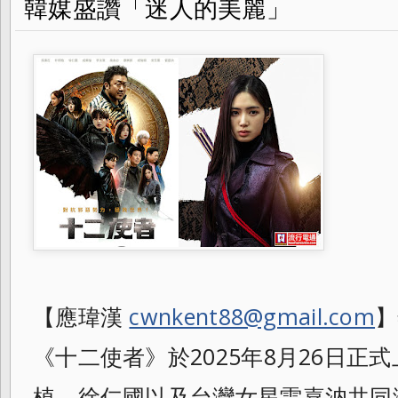
韓媒盛讚「迷人的美麗」
【應瑋漢
cwnkent88@gmail.com
】
《十二使者》於2025年8月26日正
植、徐仁國以及台灣女星雷嘉汭共同