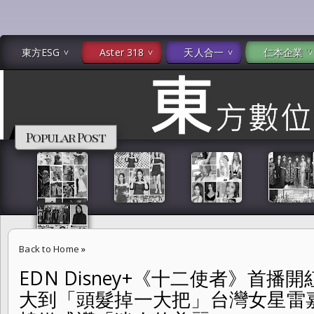
東方ESG
Aster 318
天人合一
仁本企業
Popular Post
Back to Home
»
EDN Disney+《十二使者》首
EDN Disney+《十二使者》首播開紅盤 馬東石兼任編劇壓力大到「
大到「頭髮掉一大把」台灣女星雷
使」帥氣登場 韓媒盛讚「迷人的美麗」