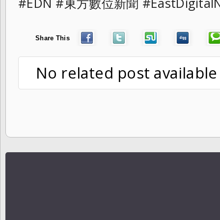
#EDN #東方數位新聞 #EastDigita
Share This
No related post available