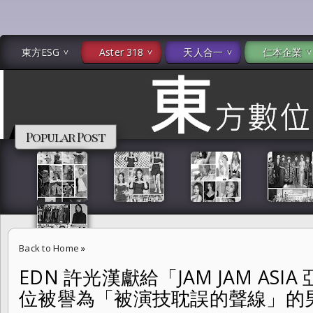
東方ESG
Aster 318
天人合一
仁本企業
Popular Post
Back to Home
»
EDN 許光漢獻給「JAM JAM AS
EDN 許光漢獻給「JAM JAM ASIA 亞洲音樂節」音樂覺醒 一位被譽
位被譽為「被演技耽誤的聲線」的