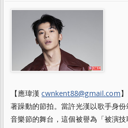
【應瑋漢
cwnkent88@gmail.com
】
著躁動的節拍。當許光漢以歌手身份站上 J
音樂節的舞台，這個被譽為「被演技