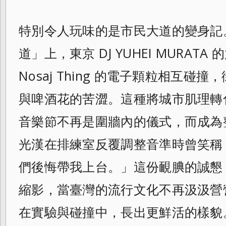
特別令人玩味的是市民大道的變身記
道」上，東京 DJ YUHEI MURA
Nosaj Thing 的電子顆粒相互
與啤酒花的苦澀。這種將城市肌理轉
音樂節不再是圍牆內的儀式，而成為
光漢在排練室反覆調整音準時曾笑稱
們後悔帶我上台。」這份靦腆的誠懇
縮影，當臺灣的流行文化不再汲汲營
在實驗與碰撞中，長出更鮮活的樣貌