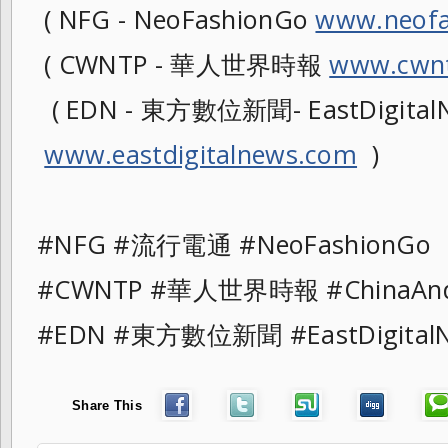
( NFG - NeoFashionGo
www.neofa
( CWNTP - 華人世界時報
www.cwnt
( EDN - 東方數位新聞- EastDigitalN
www.eastdigitalnews.com
)
#NFG #流行電通 #NeoFashionG
#CWNTP #華人世界時報 #ChinaAn
#EDN #東方數位新聞 #EastDigit
Share This