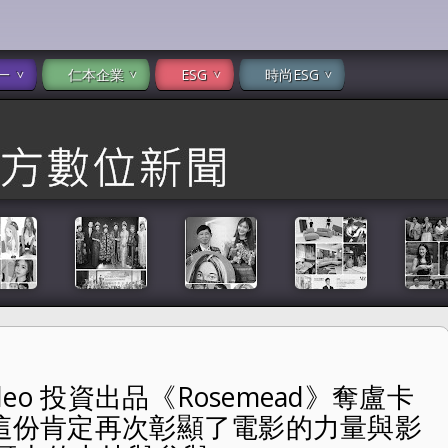
一
仁本企業
ESG
時尚ESG
deo 投資出品《Rosemead》奪盧卡
emead》奪盧卡諾觀眾大獎 劉玉玲 :「這份肯定再次彰顯了電影
「這份肯定再次彰顯了電影的力量與影
參與。」