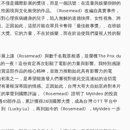
這不僅是國際影展的獎項，而是一個訊號：在流量與娛樂掛帥的
困境與文化衝突的作品。《Rosemead》改編自真實事件，
面對心理疾病纏身的兒子，陷入無解的道德抉擇。女性視角、跨
劇。正因如此，這部片能在翠貝卡奪得「最佳敘事獎」、在班頓
眾大獎。它的力量，不在於娛樂，而在於迫使我們凝視人性的裂
《Rosemead》與數千名觀眾相遇，並榮獲The Prix du
令人難忘的一夜！這份肯定再次彰顯了電影的力量與影響。我特別感謝
讚賞這部作品的核心精神，並致力推動如此具有影響力的電
的初衷之一，是希望能激發人們審視對彼此交流連結的迫切需
灣有著根深蒂固的情感。正因如此，台灣大哥大自始至終對本片
聲到國際評論，《Rosemead》證明了 MyVideo 的投資
品超過65部作品，累計獲得28項國際大獎，成為台灣 OTT 平台中
cky Lu》，再到如今的《Rosemead》，MyVideo 一步