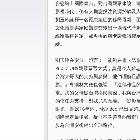
姿態站上國際舞台。對台灣觀眾來說，
影視時代，仍有人願意投注資源於觸及人性
劉玉玲詮釋一名罹患絕症的移民母親，
文化議題與家庭難題交織出一場現代悲
維爾贏得肯定，如今再於盧卡諾獲得觀
縫。
劉玉玲在影展上坦言：「能夠在盧卡諾影展上讓
Public UBS觀眾票選大獎，真是
台灣大哥大的支持與參與，他們理解且
影。」導演林文德也強調：「這部作品
求。我的父母從台灣移民美國，我與台
的信任與支持，對我尤具意義。」從影展的掌
眼光。自2018年起，MyVideo 已出
國際肯定最多者。從《不夠善良的我們》到《Lu
步為台灣影視鋪出全球路徑。