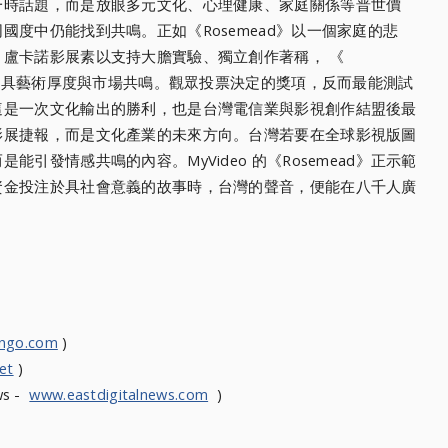
一時話題，而是放眼多元文化、心理健康、家庭關係等普世價
度中仍能找到共鳴。正如《Rosemead》以一個家庭的悲
盧卡諾影展素以支持大膽實驗、獨立創作著稱， 《
品兼具藝術厚度與市場共鳴。觀眾投票決定的獎項，反而最能測試
這是一次文化輸出的勝利，也是台灣電信業與影視創作結盟後最
影展捷報，而是文化產業的未來方向。台灣若要在全球影視版圖
引發情感共鳴的內容。MyVideo 的《Rosemead》正示範
資金投注於具社會意義的故事時，台灣的聲音，便能在八千人廣
ongo.com
)
et
)
ws -
www.eastdigitalnews.com
)