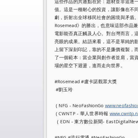
這些作品的共通點在於：題材並非追逐
值。這是一種耐心的投資，讓影像在不同國
劇，折射出全球移民社會的困境與矛盾。
Rosemead》的勝出，也意味這部作
電影能否真正觸及人心。對台灣而言，
亮眼的成果。結語來看，這不是單純的
上留下深刻印記，靠的不是廉價複製，而是能
了一個範本：當企業與創作者並肩，當
場的星空下迴盪，進而走向世界。
#Rosemead #盧卡諾觀眾大獎
#劉玉玲
( NFG - NeoFashionGo
www.neofashi
( CWNTP - 華人世界時報
www.cwntp.n
( EDN - 東方數位新聞- EastDigitalNe
#NFG #流行電通 #NeoFashionGo