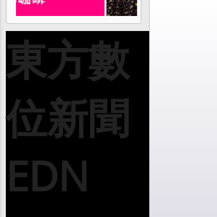
東方數
位新聞
EDN