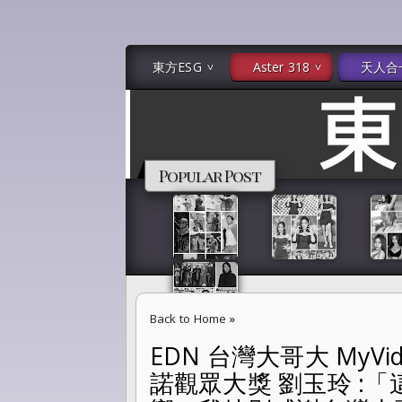
東方ESG
Aster 318
天人合
Popular Post
Back to Home
»
EDN 台灣大哥大 MyVi
EDN 台灣大哥大 MyVideo 投資出品《Ros
諾觀眾大獎 劉玉玲 :
的力量與影響。我特別感謝台灣大哥大的支持與