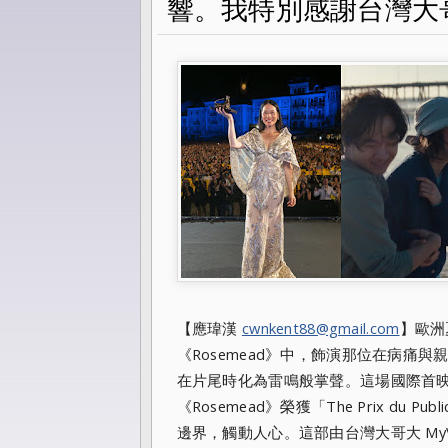
響。我特別感謝台灣大
【應瑋漢
cwnkent88@gmail.com
】歐洲
《Rosemead》中，飾演那位在病痛
在片尾時化為雷鳴般掌聲。這場國際首
《Rosemead》榮獲「The Prix d
邊界，觸動人心。這部由台灣大哥大 My