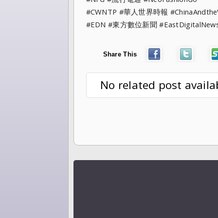
#CWNTP #華人世界時報 #ChinaAndt
#EDN #東方數位新聞 #EastDigitalNe
Share This
No related post availa