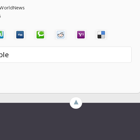
heWorldNews
ws
ble
►