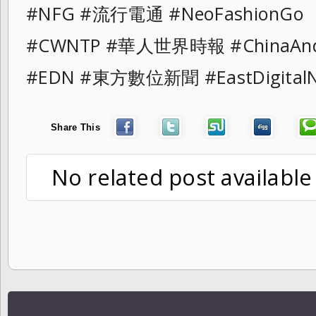
#NFG #流行電通 #NeoFashionG
#CWNTP #華人世界時報 #ChinaAn
#EDN #東方數位新聞 #EastDigita
Share This
No related post available