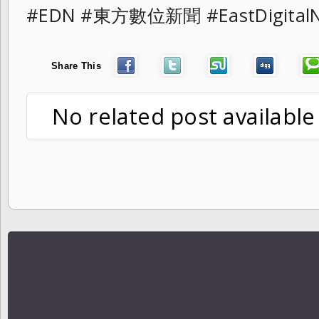
#EDN #東方數位新聞 #EastDigit
Share This
No related post available