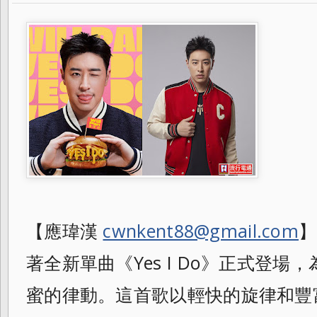
【應瑋漢
cwnkent88@gmail.com
】
著全新單曲《Yes I Do》正式登
蜜的律動。這首歌以輕快的旋律和豐