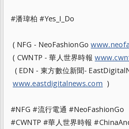
#潘瑋柏 #Yes_I_Do
( NFG - NeoFashionGo
www.neofa
( CWNTP - 華人世界時報
www.cwnt
( EDN - 東方數位新聞- EastDigitalN
www.eastdigitalnews.com
)
#NFG #流行電通 #NeoFashionG
#CWNTP #華人世界時報 #ChinaAn