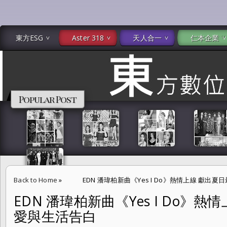
東方ESG
Aster 318
天人合一
仁本企業
Popular Post
Back to Home
»
EDN 潘瑋柏新曲《Yes I Do》熱情上線 獻出
EDN 潘瑋柏新曲《Yes I Do》
愛與生活告白