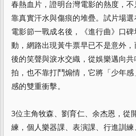
春熱血片，證明台灣電影的熱度，不
靠真實汗水與傷痕的堆疊。試片場選
電影節一戰成名後，《進行曲》口碑
動，網路出現黃牛票早已不是意外，
後的笑聲與淚水交織，從娛樂邁向共
拍，也不靠打鬥煽情，它將「少年感
感的雙重衝擊。
3位主角牧森、劉育仁、余杰恩，從
練，個人樂器課、表演課、行進訓練