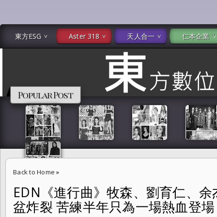
東方ESG
Aster 318
天人合一
仁本企業
Popular Post
Back to Home
»
EDN《進行曲》牧森、劉育仁、余
EDN《進行曲》牧森、劉育仁、余杰恩汗水鮮肉裸上身 臉盆炸裂 苦練
盆炸裂 苦練半年只為一場熱血登場