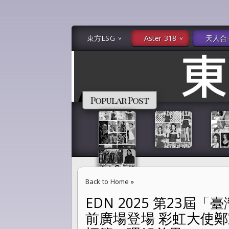
東方ESG
Aster 318
天人合
Popular Post
Back to Home
»
EDN 2025 第23屆
EDN 2025 第23屆「臺灣同志遊行 」10
前廣場登場 彩虹大使鄭
連結--跨越標籤，理解差異。」