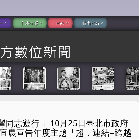
一
仁本企業
ESG
時尚ESG
「臺灣同志遊行 」10月25日臺北市政府
月25日臺北市政府前廣場登場 彩虹大使鄭宜農宣告年度主題「超．
宜農宣告年度主題「超．連結--跨越