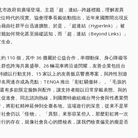
臺北市政府前廣場登場。主題「超．連結--跨越標籤，理解差異
Clicks」呼應數位時代的現實。協會理事長戴佑勳指出，近年來國際間出現反
由社群平台迅速擴散。於是，「超連結（Hyperlink）」被
何簡化甚至操縱認知，而「超．連結（Beyond Links）」
實生命。
 110 個，其中 36 攤屬於公益合作，串聯動保、身心障礙等
群也跨海共襄盛舉。26 輛花車將沿途閃耀，友善企業包括台
 等持續以行動支持。15 家以上的友善飯店響應專案，與跨性別遊
名周邊亦成為亮點：TENGA 推出「彩虹驕傲杯」，「毛孩的
萬用巾，還有多款限定服飾與配件，讓支持者能以日常穿戴表態。與的
益促進會、同志諮詢熱線，到國際特赦組織台灣分會與性產業勞
行，將彩虹精神延伸到全臺各地。這場遊行的深意，從來不是單
若社會仍以「怪物」、「異類」來形容某些人，那麼彩虹將一次
遊行的存在，就像社會良心的體檢表，讓我們檢查偏見的瘤是否