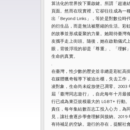
算法化的世界按下重啟鍵。所謂「超連
頁面。然而在現實裡，它卻往往成為一
出「Beyond Links」，等於是對
的衍生品，而是無法被壓縮的生活。彩
的故事並形成凝聚的力量。她期待臺灣
友攜手走上街頭。隨後，她在啟動儀式
眼，背後浮現的卻是「尊重」、「理解
生命的真實。
.
在臺灣，性少數的歷史並非總是彩虹高
在媒體獵奇報導下被迫出櫃，失去工作
凌對象，生命尚未綻放便已凋零。200
屆「臺灣同志遊行」，自此每年十月最
行已成為東亞規模最大的 LGBT+ 行動
責任，每年集結數百志工投入心力，為
見，讓社會逐步學會理解與接納。201
有待補足的空缺。遊行的存在，提醒社