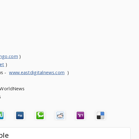
ongo.com
)
et
)
ws -
www.eastdigitalnews.com
)
heWorldNews
ews
ble