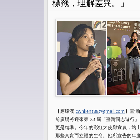
標籤，理解差異。」
【應瑋漢
cwnkent88@gmail.com
】臺灣
前廣場將迎來第 23 屆「臺灣同志遊
更是精準。今年的彩虹大使鄭宜農，站
那些真實而立體的生命。她所宣告的年度