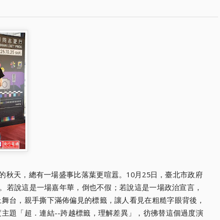
的秋天，總有一場盛事比落葉更喧囂。10月25日，臺北市政府
行」。若說這是一場嘉年華，倒也不假；若說這是一場政治宣言，
上舞台，親手撕下滿佈偏見的標籤，讓人看見在粗糙字眼背後，
主題「超．連結--跨越標籤，理解差異」，彷彿替這個過度演