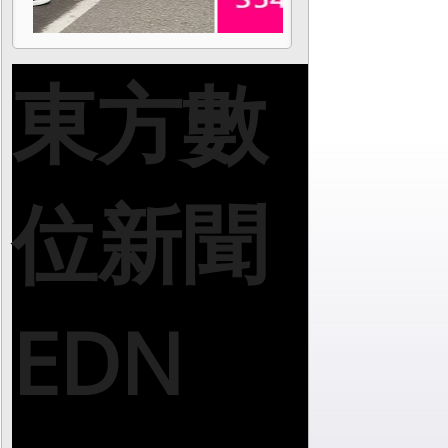
東方數
位新聞
EDN