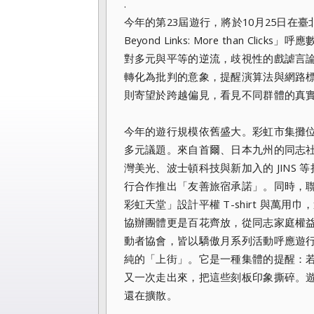
.
今年的第23屆遊行，將於10月25日在
Beyond Links: More than 
對多元與平等的逆流，歧視性的戲謔言論藉
轉化為批判的意象，提醒演算法與網路標籤如
則寄望於跨越偏見，看見不同群體的真
今年的遊行規模依舊盛大。彩虹市集攤位約
多元議題。來自首爾、日本九州的同志社
灣美光、波士頓科技與新加入的 JINS
行合作推出「友善旅宿承諾」。同時，聯
彩虹天堂」設計平權 T-shirt 與
協辦團體更是百花齊放，從同志家庭權
動者協會，皆以驕傲月系列活動呼應遊
純的「上街」。它是一種集體的提醒：
又一次走出來，把這些刻板印象撕碎。
還在擴散。
.