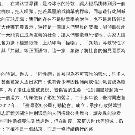
結」，在網路世界裡，是冷冰冰的符號，讓人輕易跳轉到另一個
種枷鎖，把人歸類，把差異壓縮成簡單的標籤。同志遊行此刻喊
數位時代的直球反諷：我們的存在不是點擊率的附件，也不是表情符號
虹大使鄭宜農表示，遊行是一個讓人們聚集的契機，能傾聽彼此
有一天能真正成為友善的社會，讓人們能毫無恐懼地，與家人朋
上奮力撕下標籤紙條，上頭印滿「怪物」、「異類」等歧視性字
」與「共融」等正面語句。這一撕，象徵了將社會的偏見還原為
掛的時刻。過去，「同性戀」曾被視為不可言說的禁忌，許多人
，甚至被家人逐出家門；也有青少年因性傾向或性別氣質成為霸
3 年，為了接住這些被忽視、被傷害的生命，性別團體發起第一
後一個週六，街頭便有了彩虹的聲音。二十多年後，臺灣同志遊
。2012 年，「臺灣彩虹公民行動協會」成立，承接行政與籌辦
同志群體與關注性別議題的人們搭建公共舞台，讓差異能被看
9 年同性婚姻專法雖然通過，但在制度、家庭與世代等領域，仍
會：平權不是一個結束，而是一條持續前行的路。