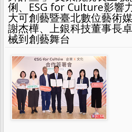
文恒 見證從精密機械到創藝舞台
俐、ESG for Cultur
大可創藝暨臺北數位藝術
謝杰樺、上銀科技董事長卓
械到創藝舞台