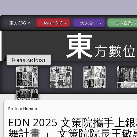
東方ESG
Aster 318
天人合一
仁本企業
Popular Post
Back to Home
»
EDN 2025 文策院攜手
EDN 2025 文策院攜手上銀科技開啟「人機共舞計畫 」 文策院院長王敏惠
舞計畫 」 文策院院長王
Culture影響力中心主任李又芳、大可創藝暨臺北數位藝術媒合平臺計