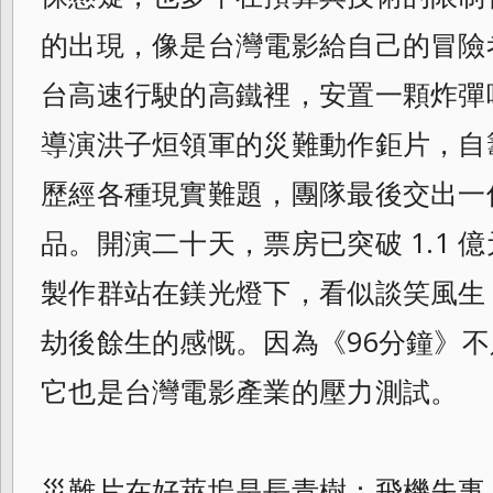
的出現，像是台灣電影給自己的冒險
台高速行駛的高鐵裡，安置一顆炸彈
導演洪子烜領軍的災難動作鉅片，自
歷經各種現實難題，團隊最後交出一
品。開演二十天，票房已突破 1.1 
製作群站在鎂光燈下，看似談笑風生
劫後餘生的感慨。因為《96分鐘》
它也是台灣電影產業的壓力測試。
災難片在好萊塢是長青樹：飛機失事