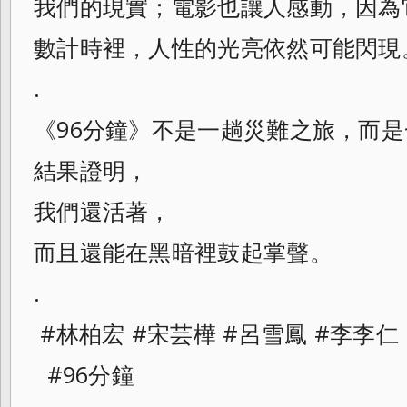
我們的現實；電影也讓人感動，因為
數計時裡，人性的光亮依然可能閃現
.
《96分鐘》不是一趟災難之旅，而
結果證明，
我們還活著，
而且還能在黑暗裡鼓起掌聲。
.
#林柏宏 #宋芸樺 #呂雪鳳 #李李仁
#96分鐘