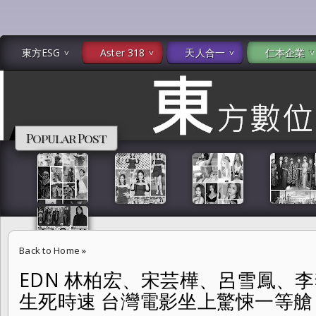
東方ESG
Aster 318
天人合一
仁本企業
Popular Post
Back to Home
»
EDN 林柏宏、宋芸樺、呂雪鳳、
EDN 林柏宏、宋芸樺、呂雪鳳、李李仁的《96分鐘》高鐵生死時速 台
生死時速 台灣電影坐上驚悚一等艙