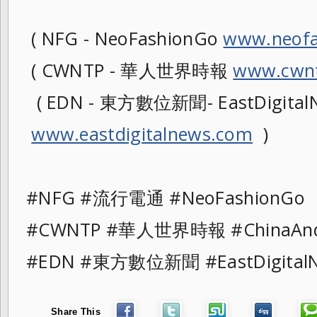
( NFG - NeoFashionGo
www.neofa
( CWNTP - 華人世界時報
www.cwnt
( EDN - 東方數位新聞- EastDigitalN
www.eastdigitalnews.com
)
#NFG #流行電通 #NeoFashionG
#CWNTP #華人世界時報 #ChinaAn
#EDN #東方數位新聞 #EastDigita
Share This