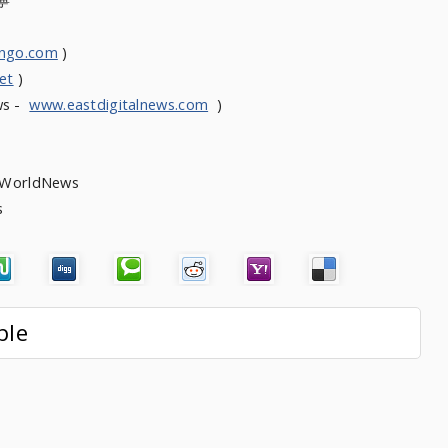
寧
ongo.com
)
et
)
ws -
www.eastdigitalnews.com
)
heWorldNews
ws
ble