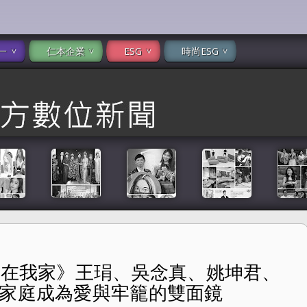
一
仁本企業
ESG
時尚ESG
月，在我家》王琄、吳念真、姚坤君、
、姚坤君、顏嘉樂、鄧安寧等共演 家庭成為愛與牢籠的雙面鏡
 家庭成為愛與牢籠的雙面鏡