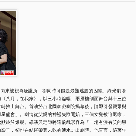
庭向來被視為庇護所，卻同時可能是最難逃脫的囚籠。綠光劇場
的《八月，在我家》，以三小時篇幅、兩層樓剖面舞台與十三位
對峙推上舞台。首演於台北國家戲劇院揭幕後，隨即引發觀眾與
明星盛會」。劇情從父親的神祕失蹤開始，三個女兒被迫返家，
沈默終於爆裂。導演吳定謙將這齣戲形容為「一場有淚有笑的黑
的影子，卻也在結尾帶著未乾的淚水走出劇院。他直言，隨著年