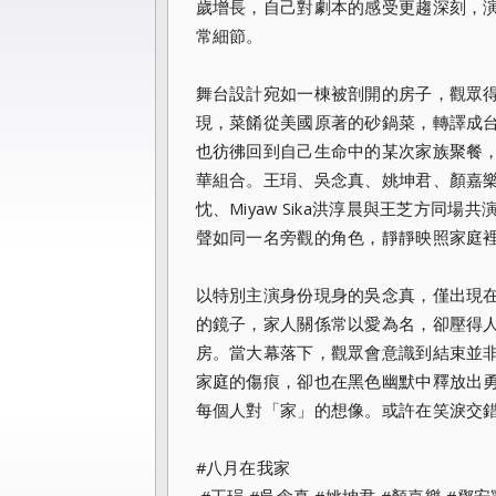
歲增長，自己對劇本的感受更趨深刻，
常細節。
舞台設計宛如一棟被剖開的房子，觀眾
現，菜餚從美國原著的砂鍋菜，轉譯成
也彷彿回到自己生命中的某次家族聚餐
華組合。王琄、吳念真、姚坤君、顏嘉
忱、Miyaw Sika洪淳晨與王芝方
聲如同一名旁觀的角色，靜靜映照家庭
以特別主演身份現身的吳念真，僅出現
的鏡子，家人關係常以愛為名，卻壓得
房。當大幕落下，觀眾會意識到結束並
家庭的傷痕，卻也在黑色幽默中釋放出
每個人對「家」的想像。或許在笑淚交
#八月在我家