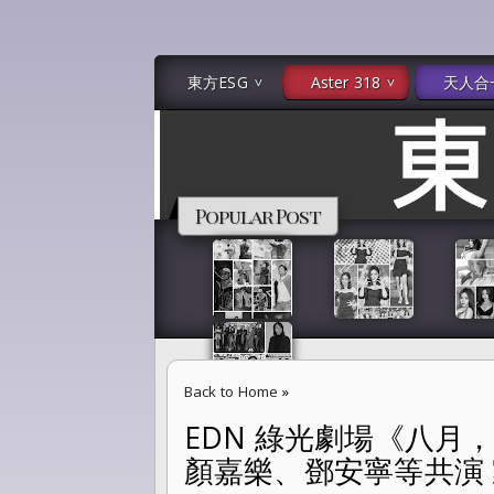
東方ESG
Aster 318
天人合
Popular Post
Back to Home
»
EDN 綠光劇場《八
EDN 綠光劇場《八月，在我家》王琄、吳念真
顏嘉樂、鄧安寧等共演