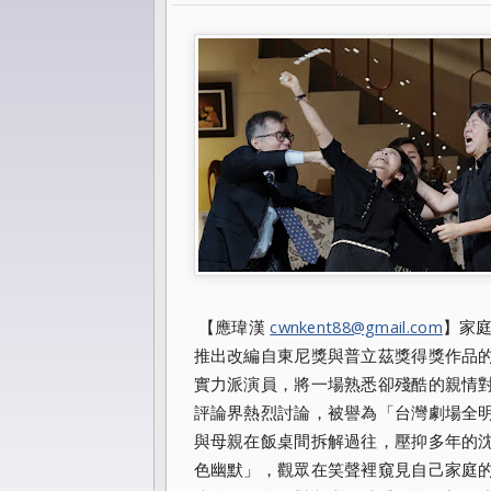
【應瑋漢
cwnkent88@gmail.com
】家
推出改編自東尼獎與普立茲獎得獎作品
實力派演員，將一場熟悉卻殘酷的親情
評論界熱烈討論，被譽為「台灣劇場全
與母親在飯桌間拆解過往，壓抑多年的
色幽默」，觀眾在笑聲裡窺見自己家庭