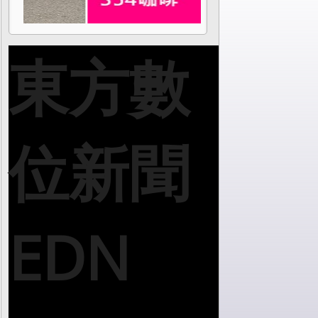
東方數
位新聞
EDN