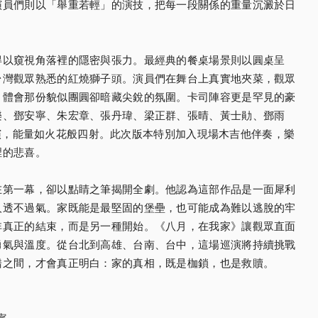
演員們則以「舉重若輕」的演技，把每一段關係的重量沉澱於日
得以窺視角落裡的隱密與張力。最經典的餐桌場景則以圓桌呈
台灣觀眾熟悉的紅燒獅子頭。演員們在舞台上真實地夾菜，觀眾
，體會那份貌似團圓卻暗藏尖銳的氛圍。卡司陣容更是罕見的豪
樂、鄧安寧、朱宏章、張丹瑋、梁正群、張晴、黃士勛、鄧雨
同場共演，能量如火花般四射。此次版本特別加入現場木吉他伴奏，樂
裡的悲喜。
在第一幕，卻以點睛之筆揭開全劇。他認為這部作品是一面犀利
人透不過氣。家既能是最堅固的堡壘，也可能成為難以逃脫的牢
非真正的結束，而是另一種開始。《八月，在我家》讓觀眾直面
勇氣與溫度。從台北到高雄、台南、台中，這場巡演將持續挑戰
錯之間，才會真正明白：家的真相，既是枷鎖，也是救贖。