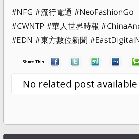
#NFG #流行電通 #NeoFashionG
#CWNTP #華人世界時報 #ChinaAn
#EDN #東方數位新聞 #EastDigit
Share This
No related post available