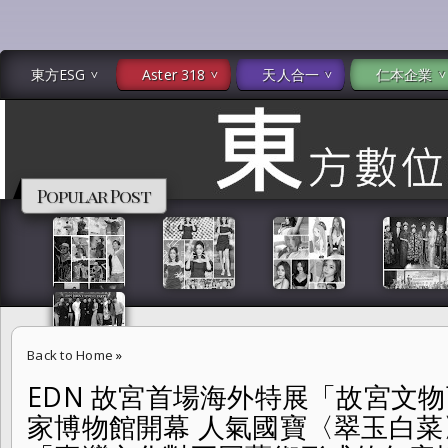
東方ESG
Aster 318
天人合一
仁本企業
Popular Post
Back to Home
»
EDN 故宮首場海外特展「故宮文
EDN 故宮首場海外特展「故宮文物百選及其故事」捷克國家博物館開幕
家博物館開幕 人氣國寶〈翠玉白菜〉
李遠 : 「臺灣文化對不同藝術形式的包容性，正是最值得驕傲的特質。 