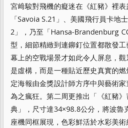
宮﨑駿對飛機的癡迷在《紅豬》裡表
「Savoia S.21」、美國飛行員卡地士操
2」，乃至「Hansa-Brandenbur
型，細節精緻到連鉚釘位置都散發工
幕上的空戰場景才如此令人屏息，觀
是虛構，而是一種貼近歷史真實的燃
定海報由金獎設計師方序中與藝術家
為之瘋狂。第二周更推出「《紅豬》
典」，尺寸達34×98.8公分，將波
座機同框展現，色彩鮮活於水彩美術