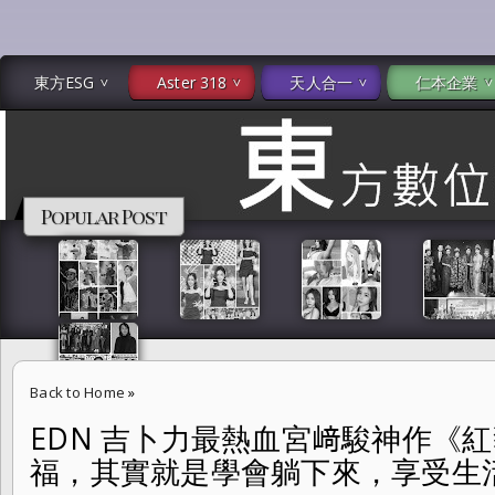
東方ESG
Aster 318
天人合一
仁本企業
Popular Post
Back to Home
»
EDN 吉卜力最熱血宮﨑駿神作《
EDN 吉卜力最熱血宮﨑駿神作《紅豬》現正熱映中！「 幸福，其實就
福，其實就是學會躺下來，享受生
符。」