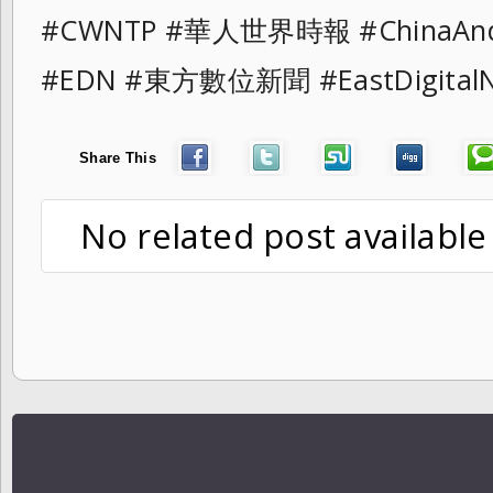
#CWNTP #華人世界時報 #ChinaAn
#EDN #東方數位新聞 #EastDigit
Share This
No related post available