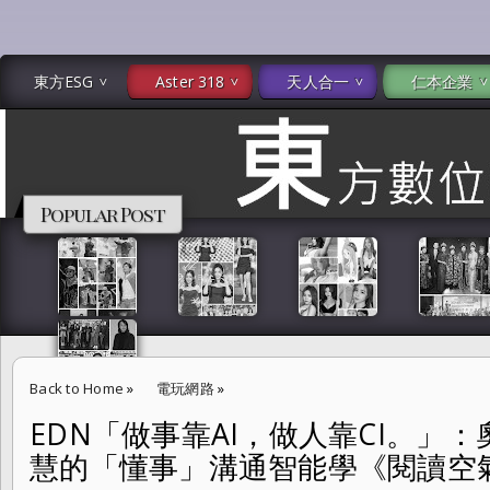
東方ESG
Aster 318
天人合一
仁本企業
Popular Post
Back to Home
»
電玩網路
»
EDN「做事靠AI，做人靠CI。」
EDN「做事靠AI，做人靠CI。」：奧美公關董事總經理謝馨慧的「懂
慧的「懂事」溝通智能學《閱讀空
下雜誌出版