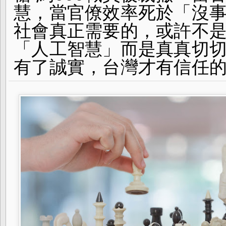
「人工誠實」。有了誠實，台灣才有信任的未來。
慧，當官僚效率死於「沒
社會真正需要的，或許不是有
「人工智慧」而是真真切
有了誠實，台灣才有信任