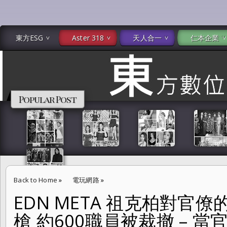
東方ESG
Aster 318
天人合一
仁本企業
Popular Post
Back to Home
»
電玩網路
»
EDN META 祖克柏對官
EDN META 祖克柏對官僚的極樂世界開了第一槍 約600職員被裁撤 –
槍 約600職員被裁撤 – 
死於「沒事」之手，那麼這個社會真正需要的，或許不是有強大思考力的 