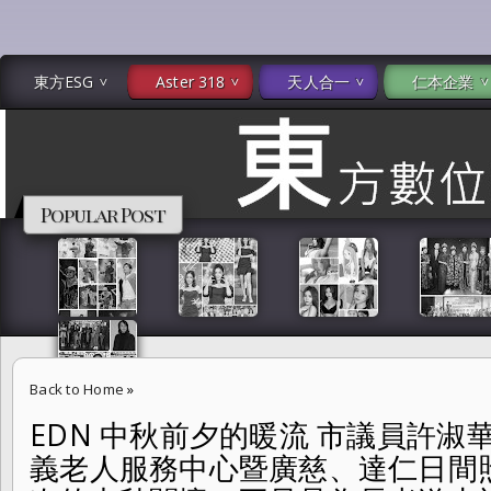
東方ESG
Aster 318
天人合一
仁本企業
Popular Post
Back to Home
»
EDN 中秋前夕的暖流 市議員許
EDN 中秋前夕的暖流 市議員許淑華攜手企業捐贈台北市信義老人服務
義老人服務中心暨廣慈、達仁日間
油品「這次的中秋關懷，不只是為長者送上祝福，也要為這些默默奉獻