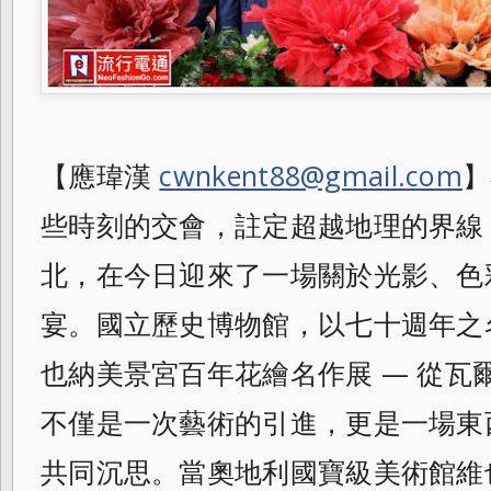
【應瑋漢
cwnkent88@gmail.com
】
些時刻的交會，註定超越地理的界線
北，在今日迎來了一場關於光影、色
宴。國立歷史博物館，以七十週年之
也納美景宮百年花繪名作展 — 從瓦
不僅是一次藝術的引進，更是一場東
共同沉思。當奧地利國寶級美術館維也納美