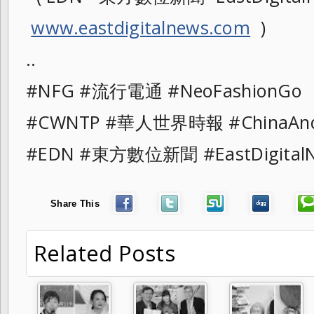
www.eastdigitalnews.com
)
..
#NFG #流行電通 #NeoFashionG
#CWNTP #華人世界時報 #ChinaAn
#EDN #東方數位新聞 #EastDigit
Share This
Related Posts