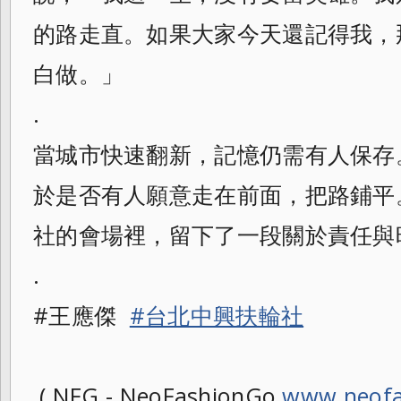
的路走直。如果大家今天還記得我，
白做。」
.
當城市快速翻新，記憶仍需有人保存
於是否有人願意走在前面，把路鋪平
社的會場裡，留下了一段關於責任與
.
#王應傑
#台北中興扶輪社
( NFG - NeoFashionGo
www.neofa