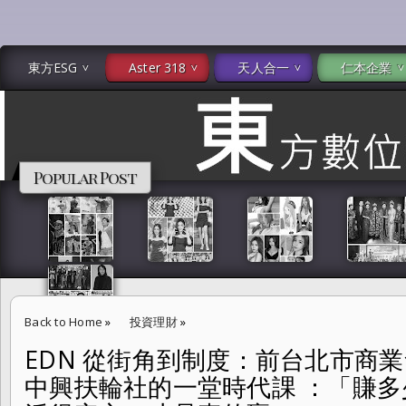
東方ESG
Aster 318
天人合一
仁本企業
Popular Post
Back to Home
»
投資理財
»
EDN 從街角到制度：前台北市商
EDN 從街角到制度：前台北市商業會理事長王應傑在台北中興扶輪社的
中興扶輪社的一堂時代課 ：「賺
得久、活得安心，才是真的贏。」