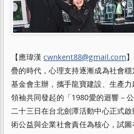
【應瑋漢
cwnkent88@gmail.com
】
疊的時代，心理支持逐漸成為社會穩
基金會主辦，攜手龍寶建設、生產力
領袖共同發起的「1980愛的迴響－
二十三日在台北劍潭活動中心正式啟
術公益與企業社會責任為核心，試圖