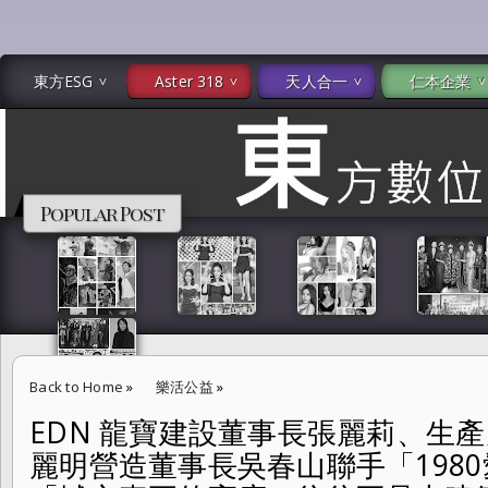
東方ESG
Aster 318
天人合一
仁本企業
Popular Post
Back to Home
»
樂活公益
»
EDN 龍寶建設董事長張麗莉、生
EDN 龍寶建設董事長張麗莉、生產力建設董事長張忠弘、麗明營造董事
麗明營造董事長吳春山聯手「1980
益藝術展 --「城市真正的高度，往往不是由建築決定，而是由願意傾聽