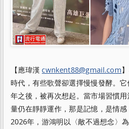
【應瑋漢
cwnkent88@gmail.com
】
時代，有些歌聲卻選擇慢慢發酵。它
年之後，被再次想起。當市場習慣用
量仍在靜靜運作，那是記憶，是情感
2026年，游鴻明以〈敵不過想念〉