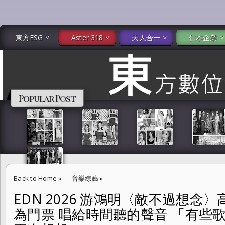
東方ESG
Aster 318
天人合一
仁本企業
Popular Post
Back to Home
»
音樂綜藝
»
EDN 2026 游鴻明〈敵不過想念
EDN 2026 游鴻明〈敵不過想念〉高雄巨蛋演唱會 當想念成為門票 唱
為門票 唱給時間聽的聲音 「有些
時，只是會被再次想起。」