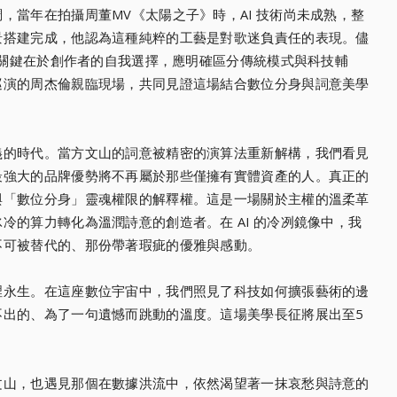
，當年在拍攝周董MV《太陽之子》時，AI 技術尚未成熟，整
景搭建完成，他認為這種純粹的工藝是對歌迷負責任的表現。儘
作，關鍵在於創作者的自我選擇，應明確區分傳統模式與科技輔
巡演的周杰倫親臨現場，共同見證這場結合數位分身與詞意美學
義的時代。當方文山的詞意被精密的演算法重新解構，我們看見
最強大的品牌優勢將不再屬於那些僅擁有實體資產的人。真正的
與「數位分身」靈魂權限的解釋權。這是一場關於主權的溫柔革
冷的算力轉化為溫潤詩意的創造者。在 AI 的冷冽鏡像中，我
不可被替代的、那份帶著瑕疵的優雅與感動。
裡永生。在這座數位宇宙中，我們照見了科技如何擴張藝術的邊
不出的、為了一句遺憾而跳動的溫度。這場美學長征將展出至5
文山，也遇見那個在數據洪流中，依然渴望著一抹哀愁與詩意的