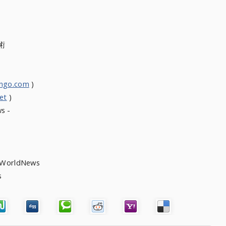
術
ongo.com
)
et
)
s -
heWorldNews
ews