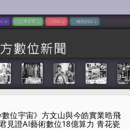
一
仁本企業
ESG
時尚ESG
文山×數位宇宙》方文山與今皓實業晧飛
皓實業晧飛思科技AI技術合作 于長君見證AI藝術數位18億算
君見證AI藝術數位18億算力 青花瓷