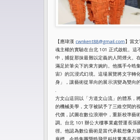
【應瑋漢
cwnkent88@gmail.com
】當文
魂主權的實驗在台北 101 正式啟航
中，捕捉那抹最難以定義的人間煙火。在
滿足於筆尖下的東方婉約。他攜手今晧
宙》的沉浸式幻境。這場展覽將文字轉化
身」，讓藝術從單向的展示演變為雙向
.
方文山這回以「方道文山流」的體系，
的機械美學，文字被賦予了三維空間的視
代價，試圖在數位浪潮中，重新校準藝
調。台北 101 辦公大樓事業處營運
徑。他認為數位藝術是當代承載想像力最
座標。今晧集團暨晧飛思科技董事長石