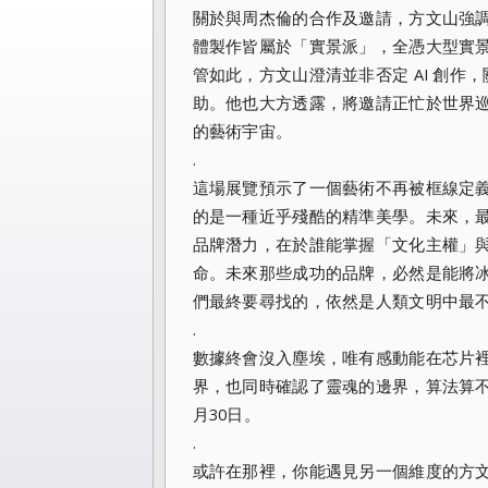
關於與周杰倫的合作及邀請，方文山強調
體製作皆屬於「實景派」，全憑大型實
管如此，方文山澄清並非否定 AI 創
助。他也大方透露，將邀請正忙於世界
的藝術宇宙。
.
這場展覽預示了一個藝術不再被框線定
的是一種近乎殘酷的精準美學。未來，
品牌潛力，在於誰能掌握「文化主權」
命。未來那些成功的品牌，必然是能將冰
們最終要尋找的，依然是人類文明中最
.
數據終會沒入塵埃，唯有感動能在芯片
界，也同時確認了靈魂的邊界，算法算
月30日。
.
或許在那裡，你能遇見另一個維度的方