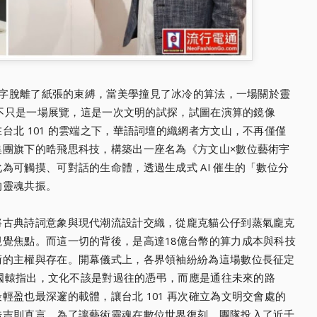
字脫離了紙張的束縛，當美學撞見了冰冷的算法，一場關於靈
。這不只是一場展覽，這是一次文明的試探，試圖在演算的鏡像
台北 101 的雲端之下，華語詞壇的織網者方文山，不再僅僅
集團旗下的晧飛思科技，構築出一座名為《方文山×數位藝術宇
為可觸摸、可對話的生命體，透過生成式 AI 催生的「數位分
的靈魂共振。
將古典詩詞意象與現代潮流設計交織，從龐克貓公仔到蒸氣龐克
覺焦點。而這一切的背後，是高達18億台幣的算力成本與科技
術的主權與存在。開幕儀式上，各界領袖紛紛為這場數位長征定
長張國轅指出，文化不該是對過往的憑弔，而應是通往未來的路
輕盈也最深邃的載體，讓台北 101 再次確立為文明交會處的
浩吉則直言，為了讓藝術靈魂在數位世界復刻，團隊投入了近千