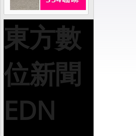
東方數
位新聞
EDN