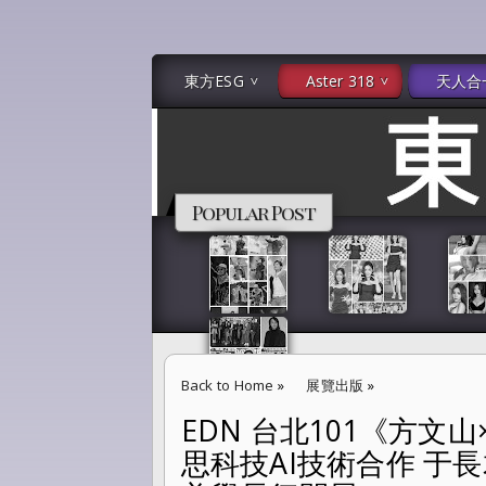
東方ESG
Aster 318
天人合
Popular Post
Back to Home
»
展覽出版
»
EDN 台北101《方
EDN 台北101《方文山×數位宇宙》方文山與今
思科技AI技術合作 于長
力 青花瓷 美學長征開展