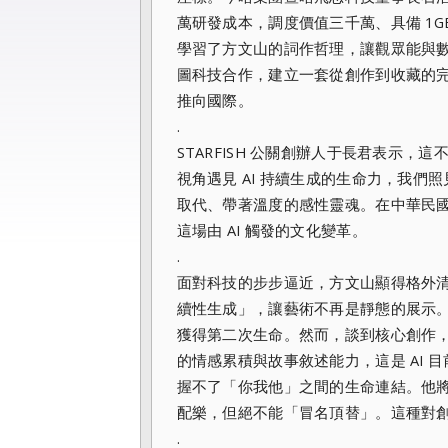
萬研發成本，調度價值三千萬、具備 1G
學習了方文山的詞作哲理，讓觀眾能與
圖科技合作，建立一套從創作到收藏的完整生
推向國際。
.
STARFISH 公關創辦人于長君表示
視角遇見 AI 持續生成的生命力，我
取代、帶著溫度的感性靈魂。在中華民
這場由 AI 觸發的文化變革。
.
面對科技的步步逼近，方文山顯得格外清
續性生成」，讓藝術不再是靜態的展示
獲得第二次生命。然而，談到核心創作
的情感累積與故事敘述能力，這是 AI 
握不了「你我他」之間的生命連結。他將
配樂，但絕不能「冒名頂替」。這種對
.