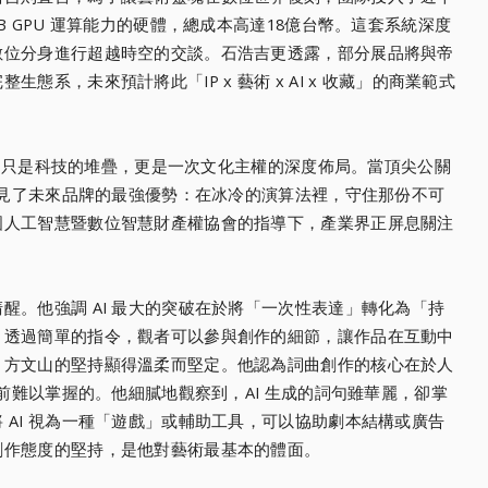
B GPU 運算能力的硬體，總成本高達18億台幣。這套系統深度
數位分身進行超越時空的交談。石浩吉更透露，部分展品將與帝
態系，未來預計將此「IP x 藝術 x AI x 收藏」的商業範式
，這不只是科技的堆疊，更是一次文化主權的深度佈局。當頂尖公關
們照見了未來品牌的最強優勢：在冰冷的演算法裡，守住那份不可
國人工智慧暨數位智慧財產權協會的指導下，產業界正屏息關注
醒。他強調 AI 最大的突破在於將「一次性表達」轉化為「持
。透過簡單的指令，觀者可以參與創作的細節，讓作品在互動中
，方文山的堅持顯得溫柔而堅定。他認為詞曲創作的核心在於人
目前難以掌握的。他細膩地觀察到，AI 生成的詞句雖華麗，卻掌
 AI 視為一種「遊戲」或輔助工具，可以協助劇本結構或廣告
創作態度的堅持，是他對藝術最基本的體面。