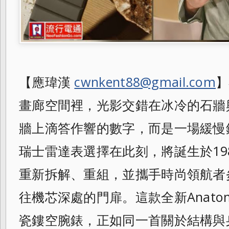
【應瑋漢
cwnkent88@gmail.com
】
畫廊空間裡，光影交錯在冰冷的石牆
牆上滴答作響的數字，而是一場緩慢鋪
瑞士雷達表選擇在此刻，將誕生於198
重新拆解、重組，並攜手時尚領航者
往機芯深處的門扉。這款全新Anatom 
瓷鏤空腕錶，正如同一首關於結構與