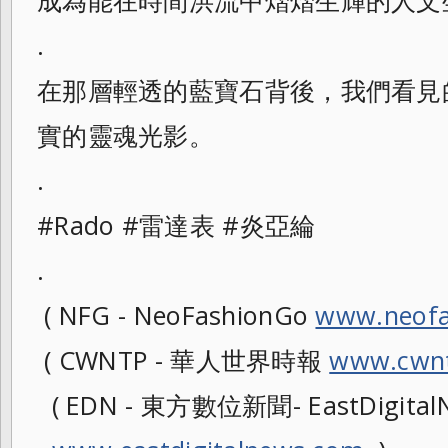
成為能在時間洪流中熠熠生輝的人文
.
在那層輕透的藍寶石背後，我們看見
實的靈魂光影。
.
#Rado #雷達表 #炎亞綸
.
( NFG - NeoFashionGo
www.neofa
( CWNTP - 華人世界時報
www.cwnt
( EDN - 東方數位新聞- EastDigitalN