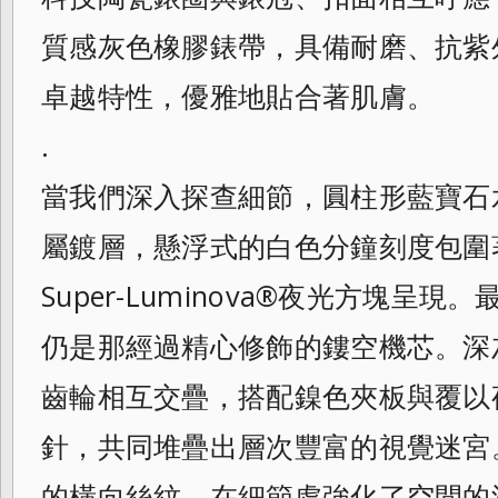
質感灰色橡膠錶帶，具備耐磨、抗紫
卓越特性，優雅地貼合著肌膚。
.
當我們深入探查細節，圓柱形藍寶石
屬鍍層，懸浮式的白色分鐘刻度包圍
Super-Luminova®夜光方塊呈
仍是那經過精心修飾的鏤空機芯。深
齒輪相互交疊，搭配鎳色夾板與覆以
針，共同堆疊出層次豐富的視覺迷宮
的橫向絲紋，在細節處強化了空間的