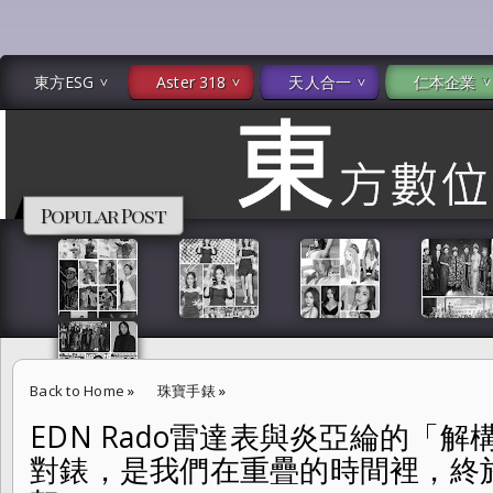
東方ESG
Aster 318
天人合一
仁本企業
Popular Post
Back to Home
»
珠寶手錶
»
EDN Rado雷達表與炎亞綸的「
EDN Rado雷達表與炎亞綸的「解構式」時間對談 「最好的對錶，是
對錶，是我們在重疊的時間裡，終
言說的默契。」