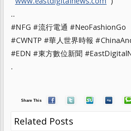
www.eastdigitalnews.com
)
..
#NFG #流行電通 #NeoFashionG
#CWNTP #華人世界時報 #ChinaAn
#EDN #東方數位新聞 #EastDigita
.
Share This
Related Posts