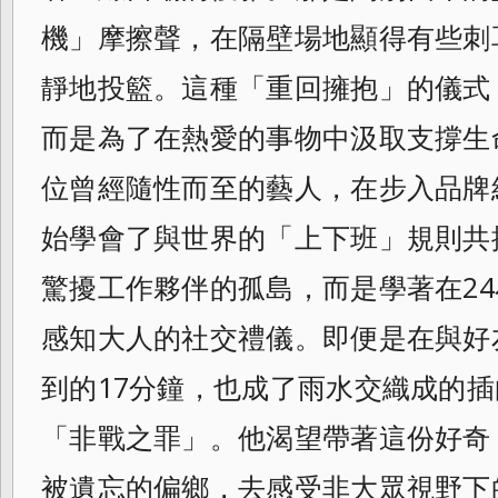
機」摩擦聲，在隔壁場地顯得有些刺
靜地投籃。這種「重回擁抱」的儀式
而是為了在熱愛的事物中汲取支撐生
位曾經隨性而至的藝人，在步入品牌
始學會了與世界的「上下班」規則共
驚擾工作夥伴的孤島，而是學著在2
感知大人的社交禮儀。即便是在與好
到的17分鐘，也成了雨水交織成的
「非戰之罪」。他渴望帶著這份好奇
被遺忘的偏鄉，去感受非大眾視野下