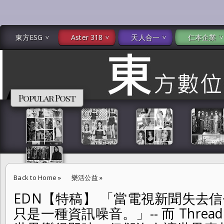
東方ESG
Aster 318
天人合一
仁本企業
Popular Post
Back to Home
»
樂活公益
»
EDN【特稿】 「當電視新聞失去
EDN【特稿】 「當電視新聞失去信任，它就不再是新聞，只是一種資訊噪音。」
只是一種資訊噪音。」-- 而 Thre
體，訊息讓世界變得即時，但卻沒有讓世界真相變得更清楚。