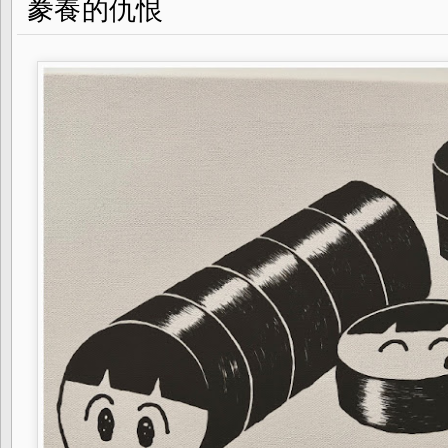
豢養的仇恨