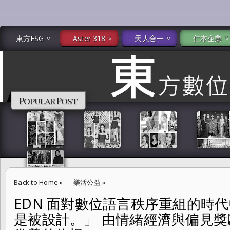
東方ESG
Aster 318
天人合一
仁本企業
Popular Post
Back to Home
»
樂活公益
»
EDN 面對數位語言秩序重組的時
EDN 面對數位語言秩序重組的時代中「仇恨不是失控，而是被設計。」
是被設計。」 由情緒經濟與偏見獎
閱率流量豢養的仇恨