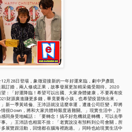
12月28日登場，
象徵迎接新的一年好運來臨，劇中尹彥凱
提親訂婚，兩人修成正果，故事發展更加精采備受期待。
2020
願望：「好運降臨！
希望可以出國、大家身體健康，不要再有疫
021財源廣進賺更多錢，
畢竟要養小孩，也希望疫苗快出來，
。」新一季黃靖倫、王沛語就沒這麼幸運，
遭逢公司巨變，即將
心情很Down，將和大家共體時艱度過難關。」現實生活中，
許
倫感同身受地喊話：「
要轉念！搞不好危機就是轉機，可以去學
好事。」王沛語也相當不捨：「
老實說沒有預料到公司會關，所
許多展覽跟活動，回憶都在腦海裡跑過。」
同時也給現實生活中