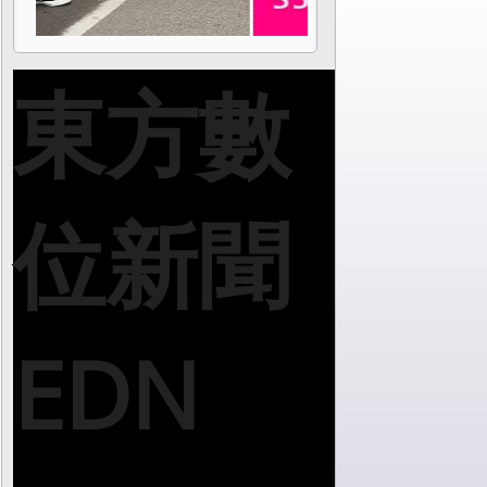
東方數
位新聞
EDN