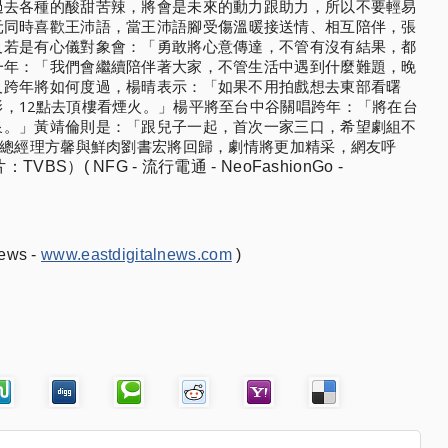
過去各種的酸甜苦辣，將會是未來的動力跟助力，
所以不要輕易
元同時喜歡王沛語，
當王沛語腳受傷溫暖接送情、相互陪伴，
張
及若是有心儀對象會：「
勇敢將心意傳達，不管有沒有結果，都
一年：「我們會繼續陪伴著大家，
不管生活中遇到什麼難題，晚
及跨年將如何度過，楊晴表示：「
如果不用拍戲想去東部看曙
，12點去頂樓看煙火。」
楊平將至台中谷關唱跨年：「將在台
泉。」黃靖倫則是：「跟兒子一起，首次一家三口，
希望劇組不
總經理方馨與鮮肉劉書宏將回歸，劇情將更加精采，
網友呼
：TVBS）
( NFG - 流行電通 - NeoFashionGo - 
ws - 
www.eastdigitalnews.com
 )