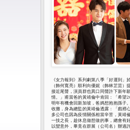
《女力報到》
系列劇第八季「好運到」於
（飾何寬亮）順利向優妮（
飾林芷芸）
接近尾聲，演員群也異口同聲許下新年
情。」
甫當爸的黃靖倫中肯回：「希望2
明年有機會回新加坡，
爸媽想抱抱孫子
收攤，身為總監的黃靖倫透露：「
戲裡
多公司也因為疫情關係相當辛苦，黃靖
一技之長，
趁休息做想做的事，總會有
以蠻意外，畢竟在群展（公司名）
辦過