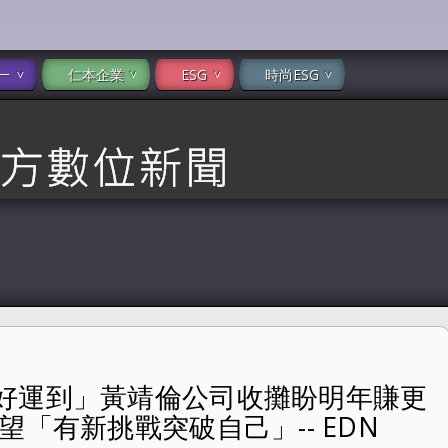
一
仁本企業
ESG
時尚ESG
好運到」黃靖倫公司收攤盼明年賺更
盼明年賺更多奶粉錢 楊晴許新年願望「有新挑戰突破自
望「有新挑戰突破自己」-- EDN