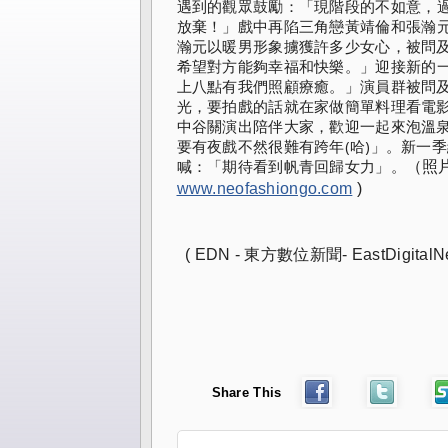
遇到的觀眾鼓勵：「現階段的不如意，
放棄！」
戲中再陷三角戀黃靖倫和張瀚
瀚元以暖男形象擄獲許多少女心，被問
希望對方能夠幸福和快樂。」
迎接新的
上八點有我們照顧療癒。」
演員群被問
光，
要拍戲的話就在家做簡單料理看電影
中谷關演出陪伴大家，
歡迎一起來泡溫
要有夜戲不然很難有跨年(哈)」。
新一季
喊：「期待看到帆青回歸女力」。
（照片
www.neofashiongo.com
 )
  ( EDN - 東方數位新聞- EastDigitalNe
Share This