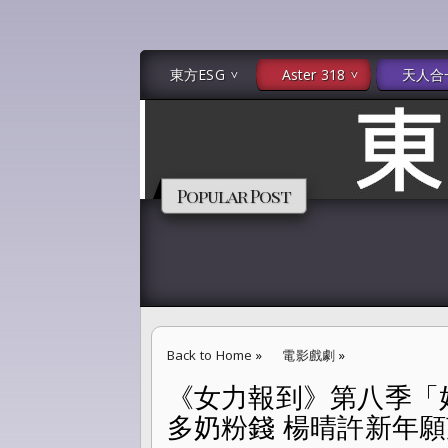
東方ESG
Aster 318
天人合
Popular Post
Back to Home
»
電影戲劇
»
《女力報到》第八季「
《女力報到》第八季「好運到」黃靖倫公司收攤
多奶粉錢 楊晴許新年願
己」-- EDN