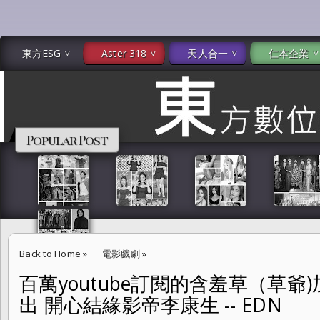
東方ESG
Aster 318
天人合一
仁本企業
Popular Post
Back to Home
»
電影戲劇
»
百萬youtube訂閱的含羞草（草
百萬youtube訂閱的含羞草（草爺)加入電影「山中森林」演出 開心結緣影帝
出 開心結緣影帝李康生 -- EDN