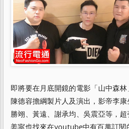
即將要在月底開鏡的電影「山中森林
陳德容擔綱製片人及演出，影帝李康
勝翊、黃遠、謝承均、吳震亞等，
超
姜寜也找來在youtube中有百萬訂