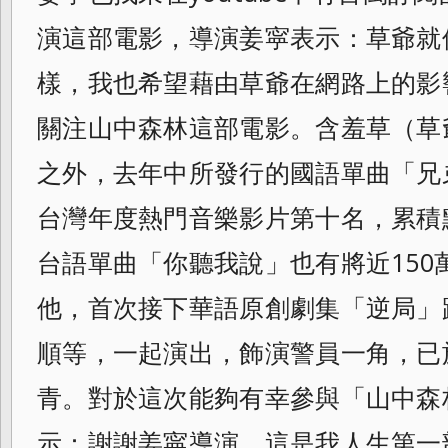
演這部電影，導演姜寜表示：
草爺就
樣，
我也希望藉由草爺在網路上的影
關注山中森林這部電影。含羞草（草
之外，去年中所發行的國語單曲「
兄
台灣年度熱門音樂影片第十名，
累積
台語單曲「你聽我說」
也有將近15
他，首次接下華語原創劇集「
逆局」
順等，一起演出，飾演警員一角，
已
青。對於這次能夠有幸參與「山中森
示：謝謝姜寜導演，這是我人生第一