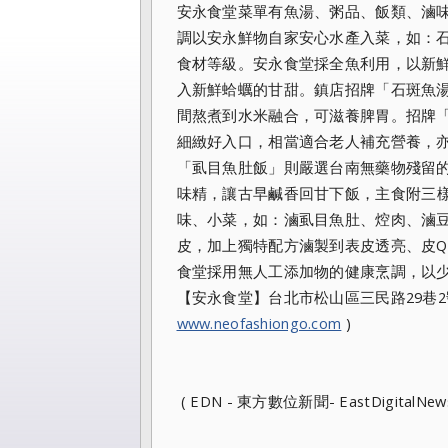
安永食堂菜單有魚湯、粥品、飯類、滷味
調以安永鮮物自家安心水產入菜
，如：
食材等級。安永食堂採全魚利用，
以新
入新鮮蛤蠣的甘甜。鎮店招牌「石斑魚
間熬煮到水米融合，可滋養脾胃。招牌
細緻好入口，相當適合
老人補充營養，
「虱目魚肚飯」則嚴選台南無藥物殘留
味精，讓古早鹹香回甘下飯，
主食附三
味、小菜，如：滷虱目魚肚、焢肉、滷
皮，
加上獨特配方滷製到表皮透亮、皮
食堂採用無人工添加物的健康烹調，
以
【
安永食堂】台北市松山區三民路29巷2號。( N
www.neofashiongo.com
)
( EDN - 東方數位新聞- EastDigitalNew