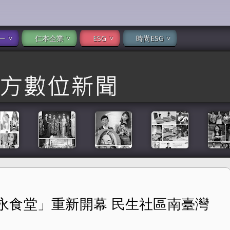
一
仁本企業
ESG
時尚ESG
永食堂」重新開幕 民生社區南臺灣
臺灣的古早味飄香 -- EDN