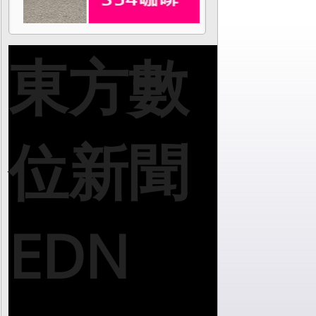
東方數
位新聞
EDN