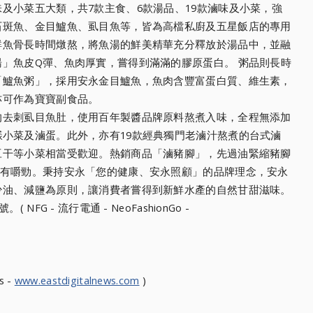
及小菜五大類，共7款主食
、6款湯品、19款滷味及小菜，強
石斑魚、金目鱸魚、虱目魚等，
皆為高檔私廚及五星飯店的專用
鮮魚骨長時間燉熬，將魚湯的鮮美精華充分釋放於湯品中，
並融
湯」魚皮Q彈、
魚肉厚實，嘗得到滿滿的膠原蛋白。 粥品則長時
「鱸魚粥」，採用
安永金目鱸魚，魚肉含豐富蛋白質、維生素，
亦可作為寶寶副食品。
的去刺虱目魚肚，使用百年製
醬品牌原料熬煮入味，全程無添加
樣小菜及滷蛋。此外，亦有19款經典獨門老滷汁熬煮的台
式滷
豆干等小菜相當受歡迎。
熱銷商品「滷豬腳」，先過油緊縮豬腳
Q有嚼勁。秉持安永「您的健康、
安永照顧」的品牌理念，安永
少油、減鹽為原則，讓消費者嘗得到新鮮水產的自然甘甜滋味。
FG - 流行電通 - NeoFashionGo -
s -
www.eastdigitalnews.com
)