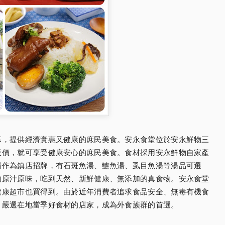
幕，提供經濟實惠又健康的庶民美食。安永食堂位於
安永鮮物三
板價，
就可享受健康安心的庶民美食。食材採用安永鮮物自家產
湯作為鎮店招牌，有石斑魚湯、鱸魚湯、
虱目魚湯等湯品可選
的原汁原
味，吃到天然、新鮮健康、無添加的真食物。
安永食堂
健康超市也買得到。
由於近年消費者追求食品安全、無毒有機食
、嚴選在地當季好食材的店家，
成為外食族群的首選。