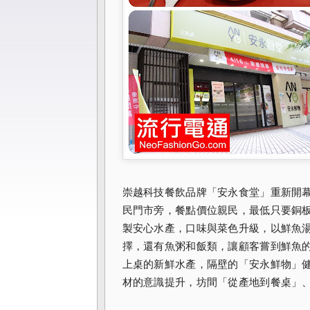
崇越科技餐飲品牌「安
永食堂」重新開
民門市旁，餐點價位親民，最低只要銅
製安心水產
，口味與菜色升級，以鮮魚
擇，還有魚粥和飯類，讓顧客嘗到鮮魚
上桌的新鮮水產，隔壁的「安永鮮物」
材的意識提升，坊間「
從產地到餐桌」