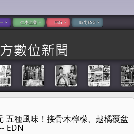
一
仁本企業
ESG
時尚ESG
99元 五種風味！接骨木檸檬、越橘覆盆
、越橘覆盆莓、藍莓、芒果及咖啡 -- EDN
 EDN