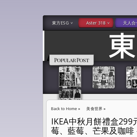
東方ESG
Aster 318
天人合
Popular Post
Back to Home
»
美食世界
»
IKEA中秋月餅禮盒2
IKEA中秋月餅禮盒299元 五種風味！接骨木檸檬
莓、藍莓、芒果及咖啡 --