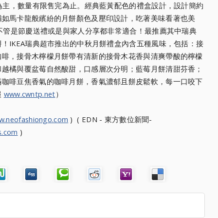
告為主，數量有限售完為止
。經典藍黃配色的禮盒設計，設計簡約
猶如馬卡龍般繽紛的月餅顏色及壓印設計，吃著美味看著也
美
，不管是節慶送禮或是與
家人分享都非常適合！最推薦其中瑞典
！IKEA瑞典超市推出的中秋月餅禮盒內含五種風味，
包括：接
咖啡，接骨木檸檬月
餅帶有清新的接骨木花香與清爽帶酸的檸檬
和越橘與覆盆莓自然酸甜，口感層次分明；
藍莓月餅清甜芬香；
滿咖啡豆
焦香氣的咖啡月餅，香氣濃郁且餅皮鬆軟，每一口咬下
報
www.cwntp.net
）
w.neofashiongo.com
) ( EDN - 東方數位新聞-
s.com
)