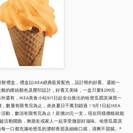
餅禮盒，禮盒以IKEA經典藍黃配色，
設計簡約好看。還能一
龍般的
繽紛顏色及壓印設計，好看又美味，一盒只要$299元，
外還有，IKEA美食小站
9/1日起全台推出的哈密瓜霜淇淋買一
價，數量有限售完為止，炎炎夏日千萬別錯過！9月1
日起IKEA
一活動，數項有
限售完為止！原價20元一支，現在同樣價格就能
快趁活動開跑，揪朋友或家人一起享受微甜好
滋味。哈密瓜霜淇
的每一口都
充滿哈密瓜的濃郁香甜及細緻口感，清爽不甜膩。*