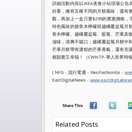
詳細活動內容以IKEA美食小站現場公
好看，擁有五種不同的月餅風
味，還有
觀，再加上一盒只要$299的實惠價格
特色風味的接骨木檸檬與越橘
覆盆莓月餅
骨木檸檬、越橘覆盆莓、藍莓、芒果及
滋味，清爽不膩口；
越橘覆盆莓月餅中
芒果月餅帶有濃郁的芒果香氣，還有充
都甜蜜又幸福
！（CWNTP-華人世界時
( NFG - 流行電通 - NeoFashionGo -
ww
EastDigitalNews -
www.eastdigitalnew
Share This
Related Posts