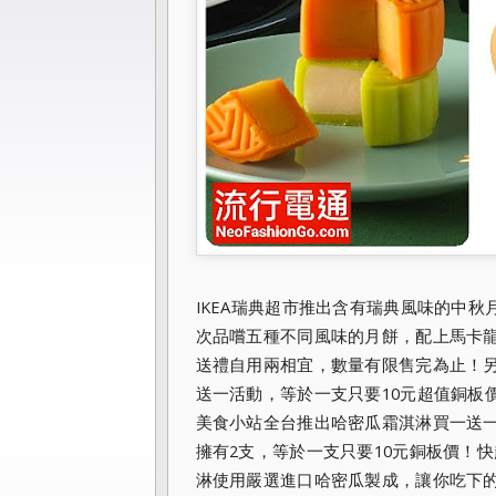
IKEA瑞典超市推出
含有瑞典風味的中秋月
次品嚐五種不同風味的月餅，配上馬卡
送禮自用兩相宜，數量有限售完為止！另
送一活動，等於一支只要1
0元超值銅板
美食小站全台推出哈密瓜霜淇淋買一送
擁有2支，等於一
支只要10元銅板價！
淋使用嚴選進口哈密瓜製成，讓你吃下