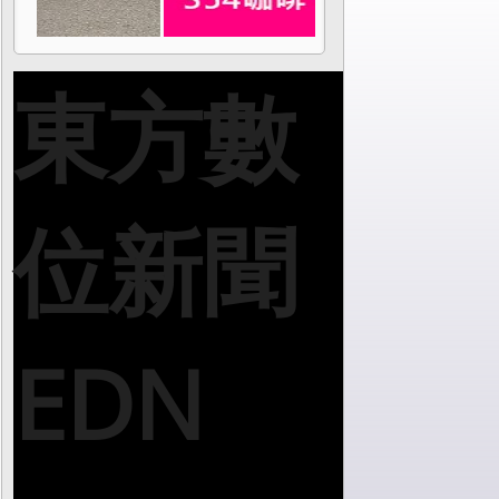
東方數
位新聞
EDN