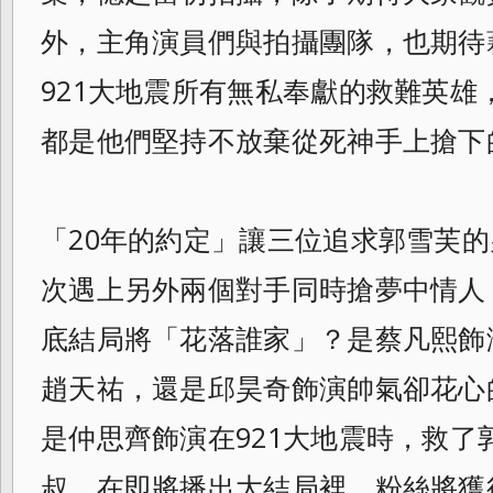
外，主角演員們與拍攝團隊，
也期待
921大地震所有無私奉獻的救難英雄
都是他們堅持不放棄從死神手上搶下
「20年的約定」讓三位追求郭雪芙
次遇上另外兩個對手同時搶夢中情人
底結局將「花落誰家」？
是蔡凡熙飾
趙天祐，
還是邱昊奇飾演帥氣卻花心
是仲思齊飾演在921大地震時，
救了
叔，在即將播出大結局裡，
粉絲將獲