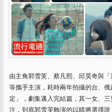
由主角郭雪芙、蔡凡熙、邱昊奇與「
等攜手主演，耗時兩年拍攝的台、俄
定」，劇集邁入完結篇，其一女、
三
注，到底郭雪芙飾演的以晴將選擇誰