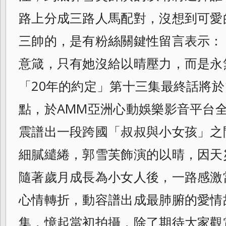
路上分成三路人馬配對，沒想到可愛
三帥的，是有粉絲關鍵性留言表示：
意箴，只有她沒給以晴壓力，
而是永
「20年的約定」
第十三集最終話將於1
點，
於AMM亞洲心動娛樂影音平台
震譜出一段跨國「叔叔與小女孩」之
細膩繾綣，郭雪芙飾演的以晴，
因天
隨著歲月成長為小女人後，
一路感激
心情轉折，
動容譜出成最肺腑的愛情
集，憶起當初拍攝，
除了期待大家觀