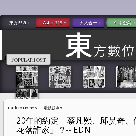
東方ESG
Aster 318
天人合一
仁本企業
Popular Post
Back to Home
»
電影戲劇
»
「20年的約定」蔡凡熙、邱昊奇、
「20年的約定」蔡凡熙、邱昊奇、仲思齊 結局郭雪芙將「花落誰家」？-- 
「花落誰家」？-- EDN