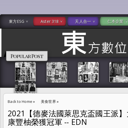
東方ESG
Aster 318
天人合一
仁本企業
Popular Post
Back to Home
»
美食世界
»
2021【德麥法國萊思克盃國王派
2021【德麥法國萊思克盃國王派】大賽 台北文華東方酒店康豐柚榮獲冠軍 -
康豐柚榮獲冠軍 -- EDN