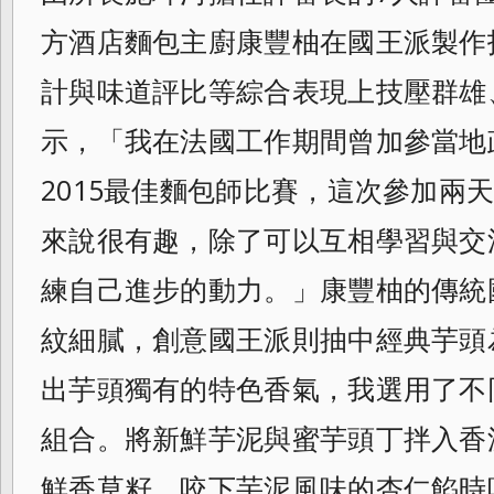
方酒店麵包主廚康豐柚在國王派製作
計與味道評比等綜合表現上技壓群雄
示，「
我在法國工作期間曾加參當地政
2015最
佳麵包師比賽，這次參加兩
來說很有趣，
除了可以互相學習與交
練自己進步的動力。
」康豐柚的傳統
紋細膩，
創意國王派則抽中經典芋頭
出芋頭獨有的特色香氣，
我選用了不
組合。
將新鮮芋泥與蜜芋頭丁拌入香
鮮香草籽，
咬下芋泥風味的杏仁餡時