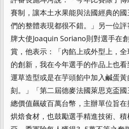
賽制，
讓本土水果能與法國經典的國
們的整體表現都很不錯。」另一位評審，
牌大使Joaquin Soriano則對選
賞，他表示：「
內餡上或外型上，全
的創新，
我在今年選手的作品上也看
運草造型或是在芋頭餡中加入鹹蛋黃
刻。」「第二屆德麥法國萊思克盃國
總價值飆破百萬台幣，主辦單位旨在
烘焙食材，也鼓勵選手精進技術、積
亞、季軍除每人獲得3~5萬不等之奪