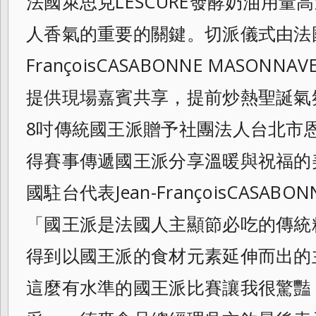
法國萊思克LESCURE發酵奶油用量
人香氣的重要的關鍵。
切派儀式由法國
FrançoisCASABONNE MASO
提供現場嘉賓共享，
提前炒熱聖誕氣
8吋傳統國王派贈予社團法人台北市
得賽事傳遞國王派分享溫暖與祝福的
國駐台代表Jean-
FrançoisCASABO
「國王派是法國人主顯節必吃的傳統
得到以國王派的食材元素延伸而出的
這麼有水準的國王派比賽讓我很驚豔