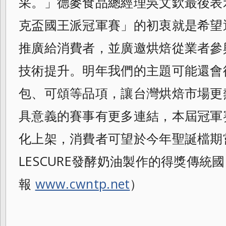
采。」德麥食品總經理吳文欽最後表
克盃國王派冠軍賽」
的初衷就是希望
推廣給消費者，
並廣邀烘焙從業者參
技術提升。
明年我們的主題可能還會
包、可頌等品項，
讓台灣烘焙市場更
具意義的賽事有更多連結，
本屆冠軍
化上架，
消費者可望於今年聖誕檔期
LESCURE發酵奶
油製作的得獎傳統國。
報
www.cwntp.net
）