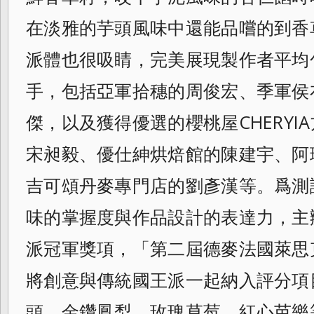
在淡雅的芋頭風味中還能品嚐的到香
派體也很吸睛，完美展現製作者平均
手，包括亞軍拾穗的周俊宏、
季軍侯
傑，
以及獲得優選的櫻桃屋CHERYI
宋昶毅、優仕紳烘焙館的陳建宇、
阿
吉可頌丹麥專門店的劉彥漢等。
爲測
味的掌握度與作品設計的表達力，
主
派冠軍獎項，「
第二屆德麥法國萊思
將創意與傳統國王派一起納入評分項
頭、金鑽鳳梨、玫瑰草莓、
紅心芭樂