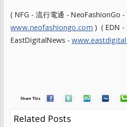
( NFG - 流行電通 - NeoFashionGo -
www.neofashiongo.com
) ( EDN
EastDigitalNews -
www.eastdigita
Share This
Related Posts