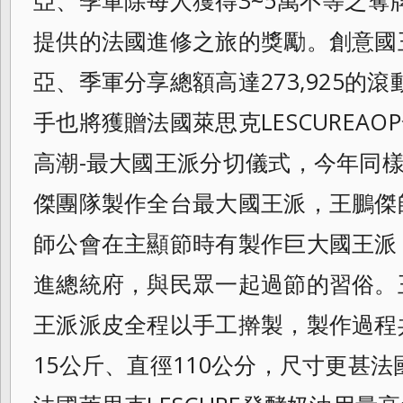
提供的法國進修之旅的獎勵。
創意國
亞、季軍分享總額高達273,
925的
手也將獲贈法國萊思克LESCUREAO
高潮-最大國王派分切儀式，
今年同
傑團隊製作全台最大國王派，
王鵬傑
師公會在主顯節時有製作巨大國王派
進總統府，與民眾一起過節的習俗。
王派派皮全程以手工擀製，
製作過程
15公斤、直徑110公分，
尺寸更甚法