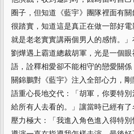
圈子，但知道《藍宇》團隊裡面有關
很踏實，知道這是真正在做一部好電
就是老老實實講兩個男人的感情。」
劉燁遇上霸道總裁胡軍，
光是一個眼
語，
詮釋相愛卻不能相守的戀愛關係
關錦鵬對《
藍宇》注入全部心力，剛
語重心長地交代：
「胡軍，你要特別
給所有人去看的。」
讓當時已經有了
壓力極大：「
我進入角色進入得特別
導演一直在指導我怎樣去演，最後好