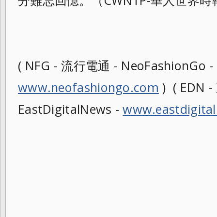
分難忘回憶。（
CWNTP-華人世界
( NFG - 流行電通 - NeoFashionGo -
www.neofashiongo.com
) ( EDN
EastDigitalNews -
www.eastdigita