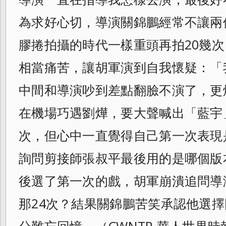
為求好心切，導演關錦鵬經常不讓兩
膠捲拍攝的時代一樣重頭再拍20幾次
相當痛苦，讓胡軍演到自我懷疑：「
中間和導演吵到差點翻臉不演了，
更
在機場巧遇劉燁，要大聲喊出「藍宇
次，但心中一直覺得自己第一次表現
詢問剪接師張叔平最後用的是哪個版
後選了第一次的戲，
胡軍崩潰追問導
那24次？
結果關錦鵬苦笑承認他選擇