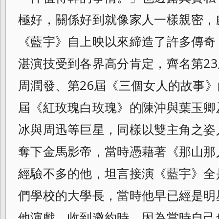
極好，
關係好到就像家人一樣親密，
《藍宇》
自上映以來締造了許多傳奇
湛演技受到各界高分肯定，齊名第2
周潤發、第26屆《三個女人的故事
屆《紅玫瑰白玫瑰》的陳沖與葉玉卿
冰與周迅等巨星，同樣以雙主角之姿
奪下金馬影帝，當時憑藉著《那山那
經驗不多的他，坦言接演《藍宇》全
們學校的大學長，當時他早已經是明
他演戲，收到邀約時，因為當時自己