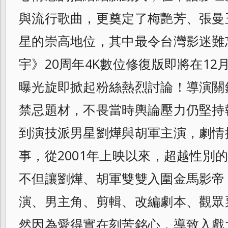
與流行歌曲，更奠定了梅艷芳、張曼
星的崇高地位，其中最令台灣影迷難
宇》20周年4K數位修復版即將在12
曝光旋即掀起粉絲熱烈討論！導演關
禁忌題材，不畏當時輿論壓力仍堅持
到演技派男星劉燁與胡軍主演，劇情
事，
從2001年上映以來，超越性別
不但讓劉燁、胡軍雙雙入圍金馬影帝
演、
男主角、剪輯、改編劇本、觀眾
然因為愛得實在刻苦銘心，導致入戲