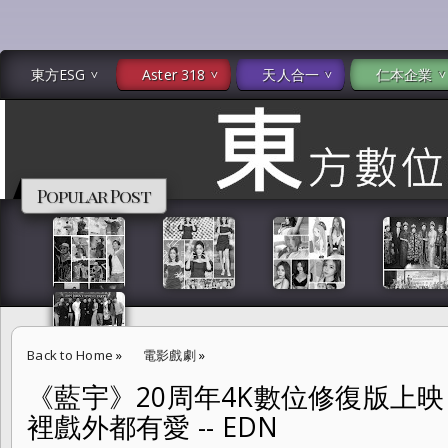
東方ESG
Aster 318
天人合一
仁本企業
Popular Post
Back to Home
»
電影戲劇
»
《藍宇》20周年4K數位修復版上映
《藍宇》20周年4K數位修復版上映 劉燁坦言為胡軍接演 戲裡戲外都有愛 --
裡戲外都有愛 -- EDN