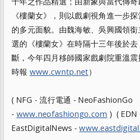
十年之作品精選；由新象與當代傳奇
《樓蘭女》，則以戲劇視角進一步探
的多元面貌。由魏海敏、吳興國領銜
選的《樓蘭女》在時隔十三年後於去（
斷，今年四月移師國家戲劇院重溫震撼
時報
www.cwntp.net
）
( NFG - 流行電通 - NeoFashionGo
-
www.neofashiongo.com
) ( ED
EastDigitalNews -
www.eastdigita