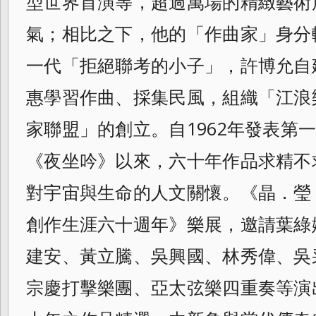
型世界首演等，超過萬場的精緻藝術
氣；相比之下，他的「作曲家」身分
一代「拒絕聯考的小子」，許博允自
惠學習作曲、採集民風，組織「江浪
家聯盟」的創立。自1962年發表第
《夜坐吟》以來，六十年作品求精不
對宇宙與生命的人文關懷。《晶．瑩
創作生涯六十週年》樂展，邀請葉綠
建安、黃立騰、吳興國、林秀偉、吳
宗慶打擊樂團、亞太弦樂四重奏等演