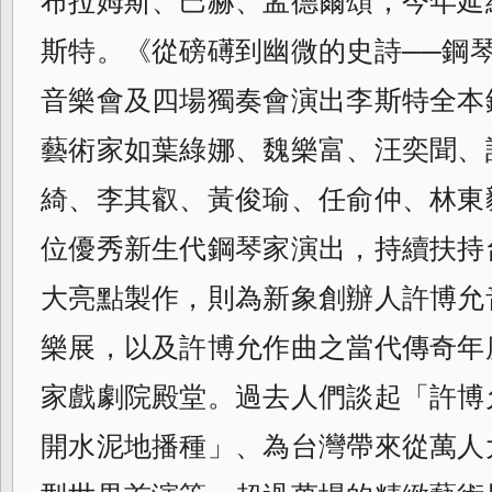
布拉姆斯、巴赫、孟德爾頌，今年延
斯特。《從磅礡到幽微的史詩──鋼琴
音樂會及四場獨奏會演出李斯特全本
藝術家如葉綠娜、魏樂富、汪奕聞、
綺、李其叡、黃俊瑜、任俞仲、林東
位優秀新生代鋼琴家演出，持續扶持
大亮點製作，則為新象創辦人許博允
樂展，以及許博允作曲之當代傳奇年
家戲劇院殿堂。過去人們談起「許博
開水泥地播種」、為台灣帶來從萬人