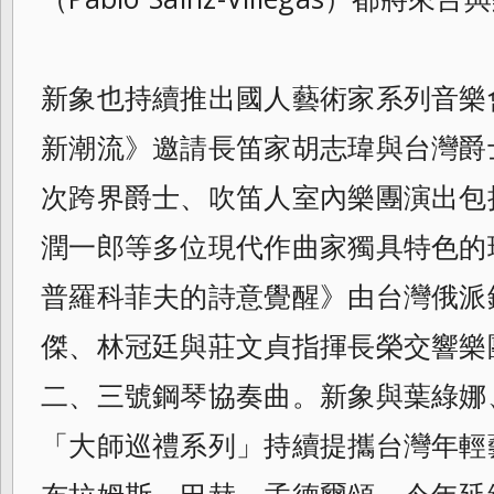
新象也持續推出國人藝術家系列音樂
新潮流》邀請長笛家胡志瑋與台灣爵
次跨界爵士、吹笛人室內樂團演出包
潤一郎等多位現代作曲家獨具特色的
普羅科菲夫的詩意覺醒》由台灣俄派
傑、林冠廷與莊文貞指揮長榮交響樂
二、三號鋼琴協奏曲。新象與葉綠娜、
「大師巡禮系列」持續提攜台灣年輕