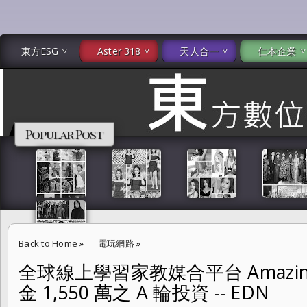
東方ESG
Aster 318
天人合一
仁本企業
Popular Post
Back to Home
»
電玩網路
»
全球線上學習家教媒合平台 Amazing
全球線上學習家教媒合平台 AmazingTalker 獲資金挹注美金 1,550 萬之 A
金 1,550 萬之 A 輪投資 -- EDN