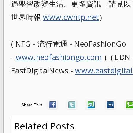
過學習改變生活。更多資訊，請見以下
世界時報
www.cwntp.net
）
( NFG - 流行電通 - NeoFashionGo
-
www.neofashiongo.com
) ( ED
EastDigitalNews -
www.eastdigita
Share This
Related Posts