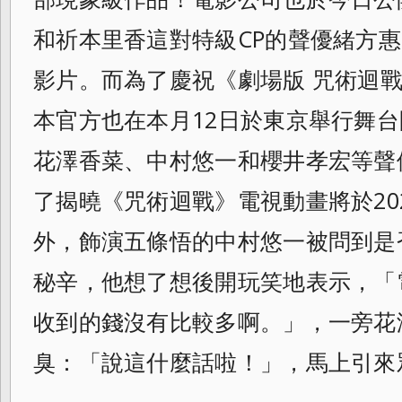
和祈本里香這對特級CP的聲優緒方
影片。而為了慶祝《劇場版 咒術迴戰
本官方也在本月12日於東京舉行舞
花澤香菜、中村悠一和櫻井孝宏等聲
了揭曉《咒術迴戰》電視動畫將於20
外，飾演五條悟的中村悠一被問到是
秘辛，他想了想後開玩笑地表示，「
收到的錢沒有比較多啊。」，一旁花
臭：「說這什麼話啦！」，馬上引來