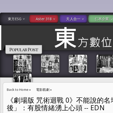
東方ESG
Aster 318
天人合一
仁本企業
Popular Post
Back to Home
»
電影戲劇
»
《劇場版 咒術迴戰 0》不能說的
《劇場版 咒術迴戰 0》不能說的名場面？！聲優吐「配音幕後」：有股情緒湧
後」：有股情緒湧上心頭 -- EDN