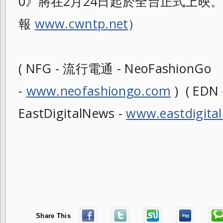
0》將在2月24日起於全台正式上映。
報
www.cwntp.net
）
( NFG - 流行電通 - NeoFashionGo
-
www.neofashiongo.com
) ( ED
EastDigitalNews -
www.eastdigita
Share This