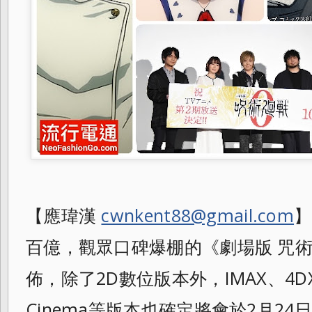
【應瑋漢
cwnkent88@gmail.com
】
百億，觀眾口碑爆棚的《劇場版 咒術迴戰
佈，除了2D數位版本外，IMAX、4DX
Cinema等版本也確定將會於2月2